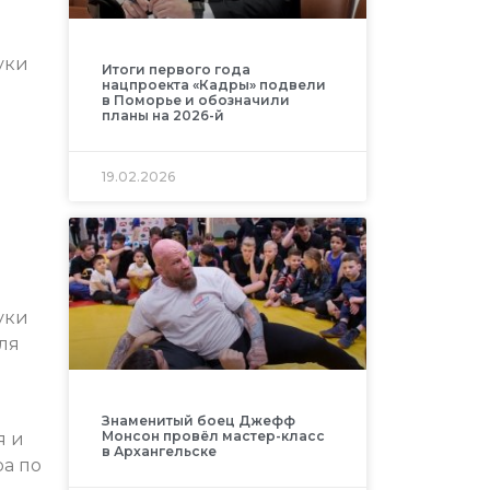
уки
Итоги первого года
нацпроекта «Кадры» подвели
в Поморье и обозначили
планы на 2026-й
19.02.2026
уки
ля
Знаменитый боец Джефф
Монсон провёл мастер-класс
я и
в Архангельске
ра по