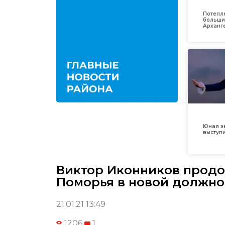
Потепл
больши
Арханг
Юная з
выступ
Виктор Иконников продо
Поморья в новой должно
21.01.21 13:49
1206
1