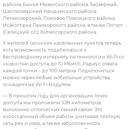
района; Бычье Мезенского района; Заозерный,
Шестиозерский Няндомского района;
Летнеозерский, Ломовое Плесецкого района;
Исакогорка Приморского района, а также Погост
(Селецкий с/с) Холмогорского района.
У жителей сельских населенных пунктов теперь
есть возможность подключаться к
беспроводному интернету по технологии Wi-Fi со
скоростью доступа до 10 Мбит/с. Радиус охвата
каждой точки – до 100 метров. Подключиться
можно через любые мобильные устройства,
оснащенные Wi-Fi-модулем.
— В прошлом году для организации точек
доступа мы проложили 538 километров
волоконно-оптических линий связи. Это
колоссальный объем работы, учитывая плотную
сеть рек и озер, а также заболоченность