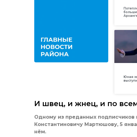
Потепл
больши
Арханг
Юная з
выступ
И швец, и жнец, и по все
Одному из преданных подписчиков 
Константиновичу Мартюшову, 5 январ
нём.