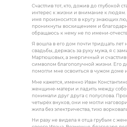
Счастлив тот, кто, дожив до глубокой ст
интерес к жизни и внимание к людям.
имя произносится в кругу знающих люд
проникнуты восхищением и благодарнос
обращаюсь к нему не по имени-отчеству
Я вошла в его дом почти тридцать лет
свадьбы, держась за руку мужа, я с з
Мартюшовых, а энергичный и счастлив
символом благополучной жизни. Его д
помогли мне освоиться в чужом доме 
Мне кажется, именно Иван Константино
женщине-матери и ладить между собо
понимали друг друга с полуслова. Про
четырёх внуков, они не могли нагово
жила без электричества, тихо ворковали
Ни разу не видела я отца грубым с же
своего Ивана. Возможно, благодаря по