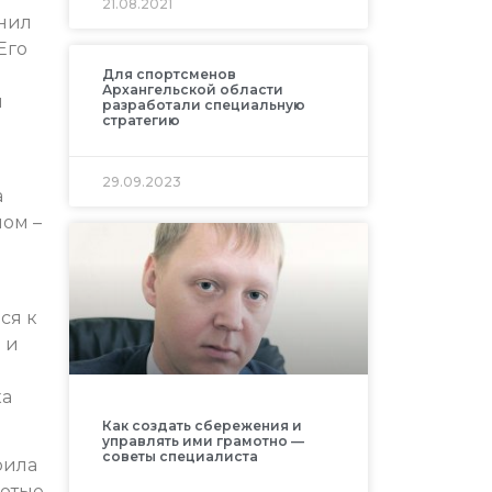
21.08.2021
анил
Его
м
Для спортсменов
Архангельской области
я
разработали специальную
стратегию
29.09.2023
а
ом –
ся к
 и
ка
Как создать сбережения и
управлять ими грамотно —
советы специалиста
рила
лотые