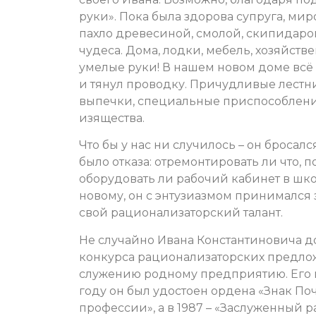
руки». Пока была здорова супруга, ми
пахло древесиной, смолой, скипидаром
чудеса. Дома, лодки, мебель, хозяйстве
умелые руки! В нашем новом доме всё 
и тянул проводку. Причудливые лестни
выпечки, специальные приспособления 
изящества.
Что бы у нас ни случилось – он бросалс
было отказа: отремонтировать ли что,
оборудовать ли рабочий кабинет в шко
новому, он с энтузиазмом принимался з
свой рационализаторский талант.
Не случайно Ивана Константиновича 
конкурса рационализаторских предло
служению родному предприятию. Его и
году он был удостоен ордена «Знак По
профессии», а в 1987 – «Заслуженный 