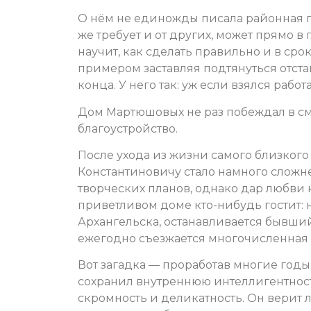
О нём не единожды писала районная га
же требует и от других, может прямо в 
научит, как сделать правильно и в сро
примером заставляя подтянуться отстаю
конца. У него так: уж если взялся работа
Дом Мартюшовых не раз побеждал в см
благоустройство.
После ухода из жизни самого близкого
Константиновичу стало намного сложнее
творческих планов, однако дар любви 
приветливом доме кто-нибудь гостит: 
Архангельска, останавливается бывший 
ежегодно съезжается многочисленная 
Вот загадка — проработав многие годы
сохранил внутреннюю интеллигентност
скромность и деликатность. Он верит 