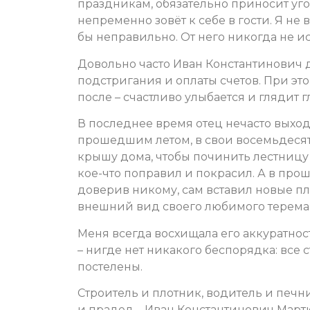
праздникам, обязательно приносит уго
непременно зовёт к себе в гости. Я не 
бы неправильно. От него никогда не ис
Довольно часто Иван Константинович 
подстригания и оплаты счетов. При этом
после – счастливо улыбается и глядит 
В последнее время отец нечасто выходи
прошедшим летом, в свои восемьдесят 
крышу дома, чтобы починить лестницу
кое-что поправил и покрасил. А в прош
доверив никому, сам вставил новые п
внешний вид своего любимого терема
Меня всегда восхищала его аккуратност
– нигде нет никакого беспорядка: все
постелены.
Строитель и плотник, водитель и печни
и прадед – Иван Константинович Март