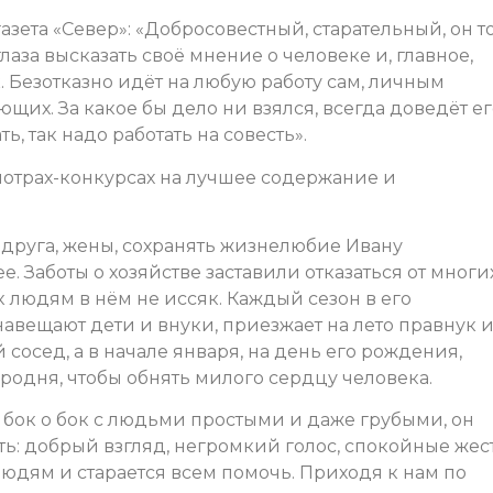
зета «Север»: «Добросовестный, старательный, он т
глаза высказать своё мнение о человеке и, главное,
к. Безотказно идёт на любую работу сам, личным
щих. За какое бы дело ни взялся, всегда доведёт ег
ть, так надо работать на совесть».
отрах-конкурсах на лучшее содержание и
 друга, жены, сохранять жизнелюбие Ивану
. Заботы о хозяйстве заставили отказаться от многи
к людям в нём не иссяк. Каждый сезон в его
навещают дети и внуки, приезжает на лето правнук и
сосед, а в начале января, на день его рождения,
родня, чтобы обнять милого сердцу человека.
 бок о бок с людьми простыми и даже грубыми, он
ь: добрый взгляд, негромкий голос, спокойные жес
людям и старается всем помочь. Приходя к нам по