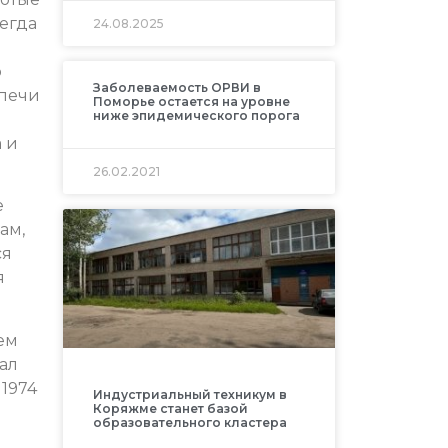
сегда
24.08.2025
о
Заболеваемость ОРВИ в
 печи
Поморье остается на уровне
ниже эпидемического порога
 и
26.02.2021
е
ам,
ся
я
ем
ал
1974
Индустриальный техникум в
Коряжме станет базой
образовательного кластера