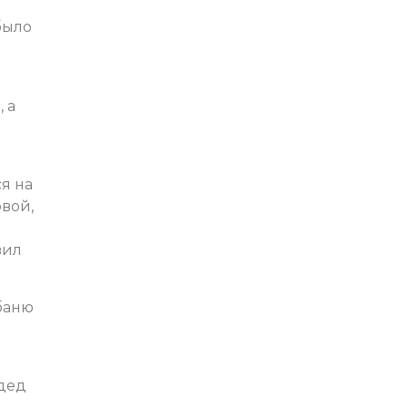
 было
 а
я на
вой,
вил
 баню
 дед