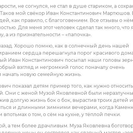
арости, не согнулся, не стал в душе стариком, а сохр
 Таков мой свёкор Иван Константинович Мартюшов. 
ей, как правило, с благоговением. Все отзывы о нё
тью. Для меня этот человек сделал так много, что 
, а из признательности – «папочка».
 назад. Хорошо помню, как в солнечный день нашей
амиранием сердца перешагнула порог красивого дом
ый Иван Константинович посыпал наши головы зерн
обрый взгляд и негромкий голос поначалу очень
и начать новую семейную жизнь.
вич показал детям пример того, как нужно относить
й. Они с женой Музой Яковлевной были неразлучны
жив долгую жизнь бок о бок, вырастив троих детей и
риться и длинными зимними вечерами, когда Камен
 впотьмах о том, о сём на кухне, у тёплой печки.
ной, а тем более драчливым. Муза Яковлевна боготво
ддержке жены он состоялся как славный мастер «зо