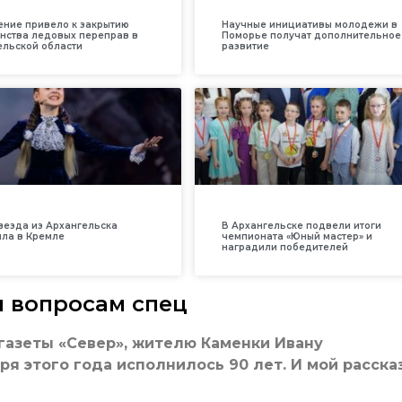
ение привело к закрытию
Научные инициативы молодежи в
нства ледовых переправ в
Поморье получат дополнительное
ельской области
развитие
везда из Архангельска
В Архангельске подвели итоги
ила в Кремле
чемпионата «Юный мастер» и
наградили победителей
м вопросам спец
газеты «Север», жителю Каменки Ивану
я этого года исполнилось 90 лет. И мой расска