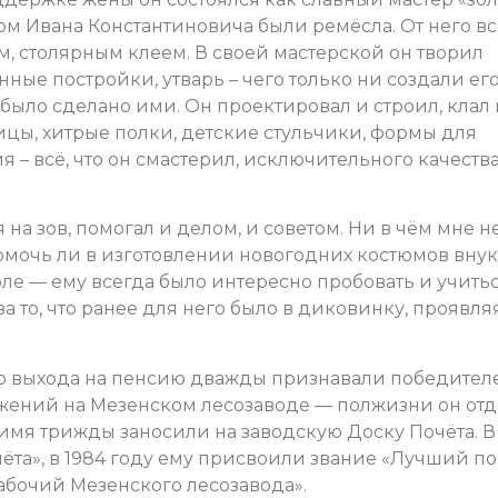
ром Ивана Константиновича были ремёсла. От него в
, столярным клеем. В своей мастерской он творил
нные постройки, утварь – чего только ни создали ег
было сделано ими. Он проектировал и строил, клал
цы, хитрые полки, детские стульчики, формы для
– всё, что он смастерил, исключительного качества
я на зов, помогал и делом, и советом. Ни в чём мне н
 помочь ли в изготовлении новогодних костюмов внук
ле — ему всегда было интересно пробовать и учить
а то, что ранее для него было в диковинку, проявля
до выхода на пенсию дважды признавали победител
жений на Мезенском лесозаводе — полжизни он отд
мя трижды заносили на заводскую Доску Почёта. В 
чёта», в 1984 году ему присвоили звание «Лучший по
рабочий Мезенского лесозавода».