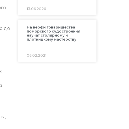
ого
13.06.2026
На верфи Товарищества
о до
поморского судостроения
научат столярному и
плотницкому мастерству
06.02.2021
х
з
ты,