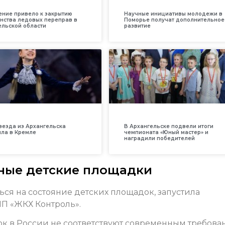
ение привело к закрытию
Научные инициативы молодежи в
нства ледовых переправ в
Поморье получат дополнительное
ельской области
развитие
везда из Архангельска
В Архангельске подвели итоги
ила в Кремле
чемпионата «Юный мастер» и
наградили победителей
сные детские площадки
ся на состояние детских площадок, запустила
НП «ЖКХ Контроль».
ок в России не соответствуют современным требов