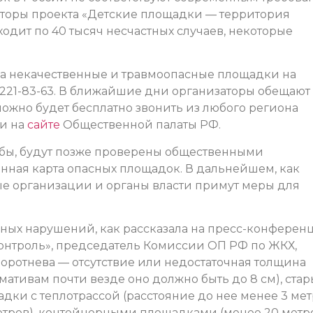
аторы проекта «Детские площадки — территория
ходит по 40 тысяч несчастных случаев, некоторые
на некачественные и травмоопасные площадки на
 221-83-63. В ближайшие дни организаторы обещают
ожно будет бесплатно звонить из любого региона
и на
сайте
Общественной палаты РФ.
обы, будут позже проверены общественными
онная карта опасных площадок. В дальнейшем, как
е организации и органы власти примут меры для
ных нарушений, как рассказала на пресс-конферен
нтроль», председатель Комиссии ОП РФ по ЖКХ,
воротнева — отсутствие или недостаточная толщина
ативам почти везде оно должно быть до 8 см), ста
дки с теплотрассой (расстояние до нее менее 3 мет
тров), контейнерными площадками (менее 20 метро