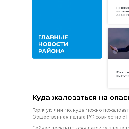
Потепл
больши
Арханг
Юная з
выступ
Куда жаловаться на опа
Горячую линию, куда можно пожаловать
Общественная палата РФ совместно с 
Сейчас десятки тысяч детских площад