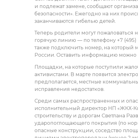
и подлежат замене, сообщают организ
безопасности». Ежегодно на них проис
заканчиваются гибелью детей.
Теперь родители могут пожаловаться 
горячую линию — по телефону +7 (495)
также подключить номер, на который м
России. Оставить информацию можно 
Площадки, на которые поступили жал
активистами. В марте появится электр
предполагается, местные коммунальны
исправления недостатков.
Среди самых распространенных и опас
исполнительный директор НП «ЖКХ-Ко
строительству и дорогам Светлана Раз
ударопоглощающего покрытия (по норм
опасные конструкции, соседство площа
линиями электропередачи (менее 2 ме