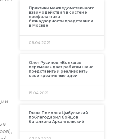
Практики межведомственного
взаимодействия в системе
профилактики
безнадзорности представили
в Москве
08.04.2021
Олег Русинов: «Большая
перемена» дает ребятам шанс
представить и реализовать
свои креативные идеи
15.04.2021
ции
Глава Поморья Цыбульский
поблагодарил бойцов
батальона Архангельский
рые
ров),
в),
07.09.2022