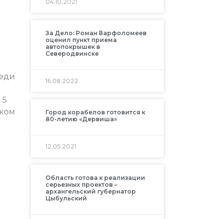
04.10.2021
За Дело: Роман Варфоломеев
оценил пункт приема
автопокрышек в
Северодвинске
реди
16.08.2022
 5
ском
Город корабелов готовится к
80-летию «Дервиша»
12.05.2021
Область готова к реализации
серьезных проектов –
архангельский губернатор
Цыбульский