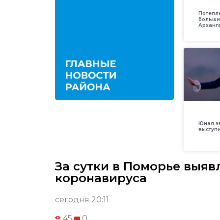
Потепл
больши
Арханг
Юная з
выступ
За сутки в Поморье выяв
коронавируса
сегодня 20:11
45
0