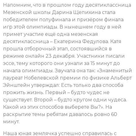
Напомним, что в прошлом году десятиклассница
Мезенской школы Дарина Щепихина стала
победителем полуфинала и призёром финала
игр этой олимпиады. В нынешнем году в ней
примет участие ещё одна мезенская
десятиклассница – Екатерина Федулова. Катя
прошла отборочный этап, состоявшийся в
режиме онлайн 23 декабря. Участники писали
эссе, тему которого они узнали за 15 минут до
начала олимпиады. Звучала она так: «Знаменитый
лауреат Нобелевской премии по физике Альберт
Эйнштейн утверждал: Есть только два способа
прожить жизнь. Первый – будто чудес не
существует. Второй – будто кругом одни чудеса.
Какой из этих способов выберете Вы?». На
раскрытие темы ребятам давалось ровно 60
минут.
Наша юная землячка успешно справилась с