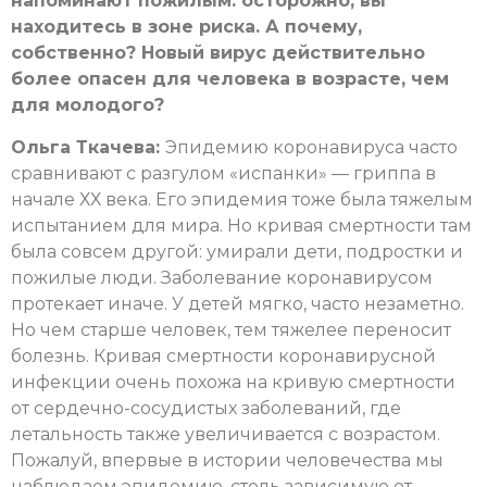
напоминают пожилым: осторожно, вы
находитесь в зоне риска. А почему,
собственно? Новый вирус действительно
более опасен для человека в возрасте, чем
для молодого?
Ольга Ткачева:
Эпидемию коронавируса часто
сравнивают с разгулом «испанки» — гриппа в
начале ХХ века. Его эпидемия тоже была тяжелым
испытанием для мира. Но кривая смертности там
была совсем другой: умирали дети, подростки и
пожилые люди. Заболевание коронавирусом
протекает иначе. У детей мягко, часто незаметно.
Но чем старше человек, тем тяжелее переносит
болезнь. Кривая смертности коронавирусной
инфекции очень похожа на кривую смертности
от сердечно-сосудистых заболеваний, где
летальность также увеличивается с возрастом.
Пожалуй, впервые в истории человечества мы
наблюдаем эпидемию, столь зависимую от