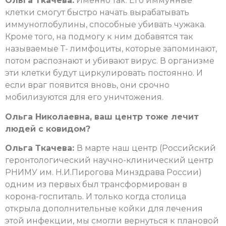
Ольга Ткачева:
Именно так. Его иммунные
клетки смогут быстро начать вырабатывать
иммуноглобулины, способные убивать чужака.
Кроме того, на подмогу к ним добавятся так
называемые Т- лимфоциты, которые запоминают,
потом распознают и убивают вирус. В организме
эти клетки будут циркулировать постоянно. И
если враг появится вновь, они срочно
мобилизуются для его уничтожения.
Ольга Николаевна, ваш центр тоже лечит
людей с ковидом?
Ольга Ткачева:
В марте наш центр (Российский
геронтологический научно-клинический центр
РНИМУ им. Н.И.Пирогова Минздрава России)
одним из первых был трансформирован в
корона-госпиталь. И только когда столица
открыла дополнительные койки для лечения
этой инфекции, мы смогли вернуться к плановой