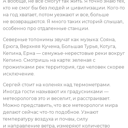
А вообще, не все смогут так жить. Я точно знаю тех,
кто не смог бы без людей и цивилизации. Кого-то
на год хватает, потом уезжают и все, больше
не возвращаются. Я много таких историй слышал,
особенно про отдаленные станции.
Северные топонимы звучат как музыка: Сояна,
Ерюга, Верхняя Кучема, Большая Турья, Котуга,
Кепина, Ерна — семужье-нерестовые реки вокруг
Кепино. Смотришь на карте: зеленая с
прожилками рек территория, где человек скорее
исключение.
Сергей стоит на коленях над термометрами.
Иногда гости называют их градусниками —
метеорологов это и веселит, и расстраивает.
Можно представить, что все метеорологи мира
делают сейчас что-то подобное. Узнают
температуру воздуха и почвы, силу
и направление ветра, измеряют количество