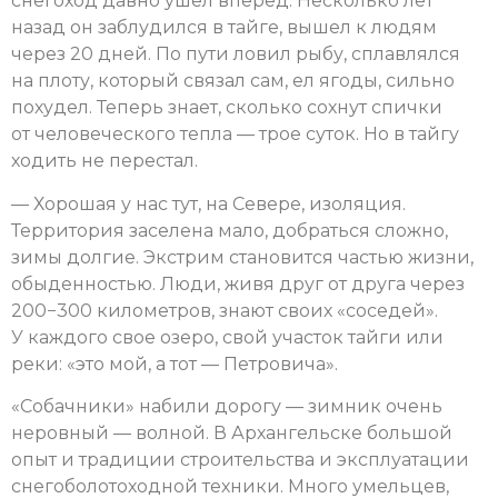
снегоход давно ушел вперед. Несколько лет
назад он заблудился в тайге, вышел к людям
через 20 дней. По пути ловил рыбу, сплавлялся
на плоту, который связал сам, ел ягоды, сильно
похудел. Теперь знает, сколько сохнут спички
от человеческого тепла — трое суток. Но в тайгу
ходить не перестал.
— Хорошая у нас тут, на Севере, изоляция.
Территория заселена мало, добраться сложно,
зимы долгие. Экстрим становится частью жизни,
обыденностью. Люди, живя друг от друга через
200−300 километров, знают своих «соседей».
У каждого свое озеро, свой участок тайги или
реки: «это мой, а тот — Петровича».
«Собачники» набили дорогу — зимник очень
неровный — волной. В Архангельске большой
опыт и традиции строительства и эксплуатации
снегоболотоходной техники. Много умельцев,