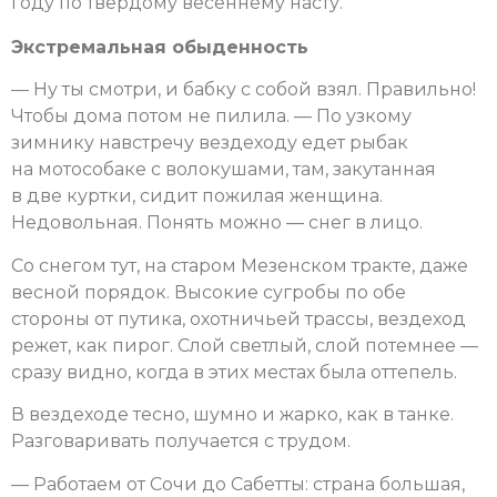
году по твердому весеннему насту.
Экстремальная обыденность
— Ну ты смотри, и бабку с собой взял. Правильно!
Чтобы дома потом не пилила. — По узкому
зимнику навстречу вездеходу едет рыбак
на мотособаке с волокушами, там, закутанная
в две куртки, сидит пожилая женщина.
Недовольная. Понять можно — снег в лицо.
Со снегом тут, на старом Мезенском тракте, даже
весной порядок. Высокие сугробы по обе
стороны от путика, охотничьей трассы, вездеход
режет, как пирог. Слой светлый, слой потемнее —
сразу видно, когда в этих местах была оттепель.
В вездеходе тесно, шумно и жарко, как в танке.
Разговаривать получается с трудом.
— Работаем от Сочи до Сабетты: страна большая,