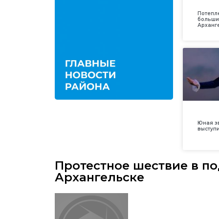
Потепл
больши
Арханг
Юная з
выступ
Протестное шествие в п
Архангельске