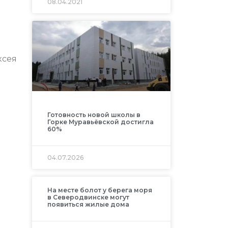
08.04.2021
ксея
Готовность новой школы в
Горке Муравьёвской достигла
60%
04.07.2026
На месте болот у берега моря
в Северодвинске могут
появиться жилые дома