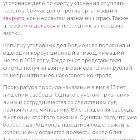
уголовное дело по факту уклонения от уплаты
налогов. Сейчас дело против организации
закрыто
, коммерсантам назначен штраф. Также
штрафом
отделался
и посредник в передаче
взятки.
Копилку уголовных дел Родионова пополнил и
ещё один коррупционный эпизод, имевший
место в 2013 году. Тогда он от представителя
фирмы получил взятку в размере 1,3 млн рублей
за непринятие мер налогового контроля.
Прокуратура просила наказание в виде 13 лет
лишения свободы. Однако с учетом признания
вины и сотрудничества со следствием суд
назначил экс-чиновнику 8 лет лишения свободы
в колонии строгого режима. С учетом того, что уже
более года Родионов находится под стражей, в
колонии ему останется провести около 6 лет.
Также ему предстоит выплатить штраф в размере