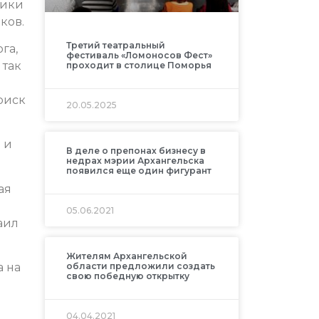
тики
ков.
Третий театральный
га,
фестиваль «Ломоносов Фест»
 так
проходит в столице Поморья
 риск
20.05.2025
 и
В деле о препонах бизнесу в
недрах мэрии Архангельска
появился еще один фигурант
ая
05.06.2021
аил
Жителям Архангельской
 на
области предложили создать
свою победную открытку
04.04.2021