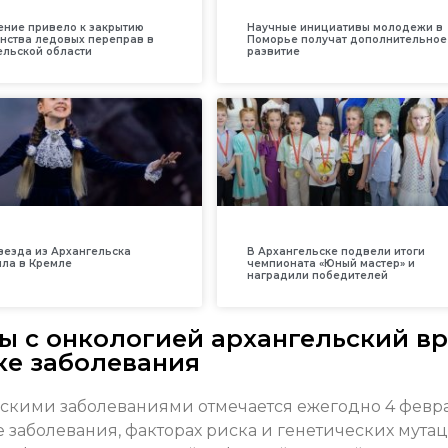
ение привело к закрытию
Научные инициативы молодежи в
нства ледовых переправ в
Поморье получат дополнительное
ельской области
развитие
везда из Архангельска
В Архангельске подвели итоги
ила в Кремле
чемпионата «Юный мастер» и
наградили победителей
ы с онкологией архангельский в
ке заболевания
скими заболеваниями отмечается ежегодно 4 февра
 заболевания, факторах риска и генетических мута