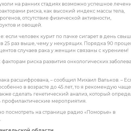
холи на ранних стадиях возможно успешное лечени
факторами риска, как высокий индекс массы тела,
рогенов, отсутствие физической активности,
руктов и овощей.
: если человек курит по пачке сигарет в день свыш
о в 25 раз выше, чему у некурящих. Порядка 90 проце
центов случаев рака у женщин связаны с курением!
 факторам риска развития онкологических заболев
ака расшифрована, – сообщил Михаил Вальков. – Ес
собенно в возрасте до 45 лет, то я рекомендую чаще
кже сделать генетический анализ, который опреде
ь профилактические мероприятия.
о посмотреть на странице радио «Поморье» в
.
ангельской области.