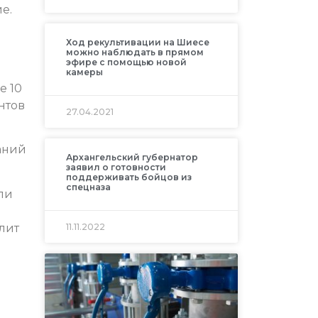
е.
Ход рекультивации на Шиесе
можно наблюдать в прямом
эфире с помощью новой
камеры
е 10
нтов
27.04.2021
аний
Архангельский губернатор
заявил о готовности
поддерживать бойцов из
спецназа
ли
лит
11.11.2022