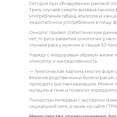
Сегодня при обнаружении раковой опу
Треть случаев смерти вызвана такими 
употребление табака, алкоголя и канце
недостаточное употребление в пищу ф
Онколог привел статистические данные
лет, то риск развития онкологии у нег
случаев рака у мужчин и свыше 50 про
Наряду с нездоровым образом жизни к
относится и наследственность.
— Генетическая картина многих форм р
близкие родственники болели раком, о
проходить диспансеризацию. Можно та
мутацию в гене и позволит определит
Полностью интервью с экспертом можн
социальной сети, а также на сайте ГТРК
Министерство здравоохранения Арх