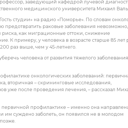
 профессор, заведующий кафедрой лучевой диагнос
ственного медицинского университета Михаил Валь
Гость студии» на радио «Поморье». По словам онколо
ью предотвратить раковые заболевания невозможно,
ы риска, как миграционные оттоки, снижение
ие. К примеру, у человека в возрасте старше 85 лет
00 раз выше, чем у 45-летнего.
уберечь человека от развития тяжелого заболевания
рофилактике онкологических заболеваний: первичн
ка, вторичная – скрининговые исследования,
в уже после проведения лечения, – рассказал Мих
 первичной профилактике – именно она направлена
и им суждено заболеть, он появился не в молодом
 позже.