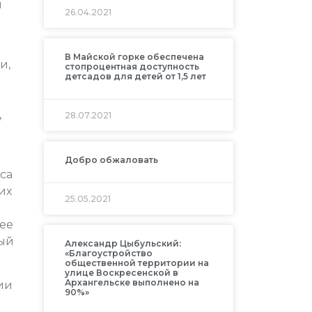
я
26.04.2021
В Майской горке обеспечена
и,
стопроцентная доступность
детсадов для детей от 1,5 лет
,
28.07.2021
Добро обжаловать
са
их
25.05.2021
лее
дый
Александр Цыбульский:
«Благоустройство
общественной территории на
улице Воскресенской в
Архангельске выполнено на
ии
90%»