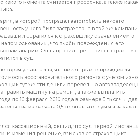
 с какого момента считается просрочка, а также кака
щика.
вария, в которой пострадал автомобиль некоего
енность у него была застрахована в той же компани
традавший обратился к страховщику с заявлением о
о на том основании, что якобы повреждения его
льствам аварии. Он направил претензию в страховую
ратился в суд.
 которая установила, что некоторые повреждения
стоимость восстановительного ремонта с учетом изно
аховщик тут же эти деньги перевел, но автовладелец 
направить машину на ремонт, а также выплатить
года по 16 февраля 2019 года в размере 5 тысяч и да
ательства из расчета 0,5 процента от суммы за каж
.
ился кассационный, решил, что суд первой инстанц
и. И изменил решение, взыскав со страховщика