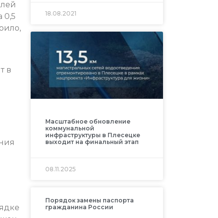
блей
18.08.2021
 0,5
оило,
т в
Масштабное обновление
коммунальной
инфраструктуры в Плесецке
ения
выходит на финальный этап
08.11.2025
Порядок замены паспорта
рядке
гражданина России