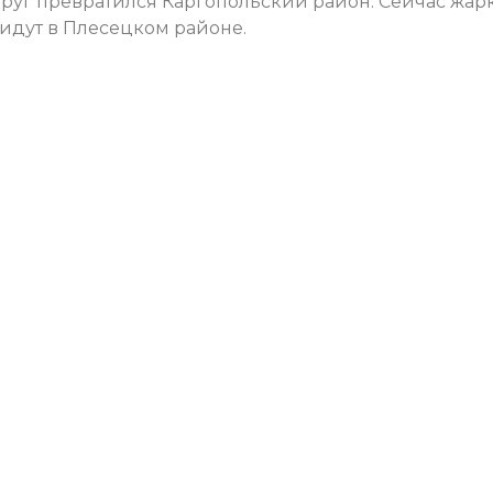
руг превратился Каргопольский район. Сейчас жар
идут в Плесецком районе.