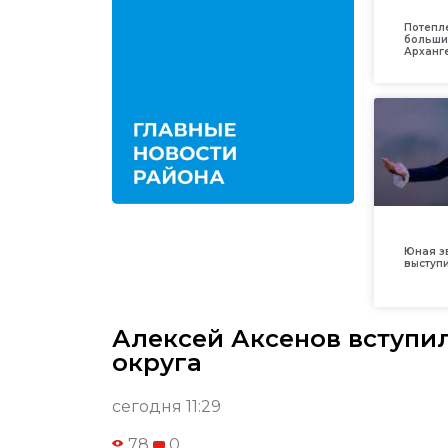
Потепл
больши
Арханг
Юная з
выступ
Алексей Аксенов вступи
округа
сегодня 11:29
78
0