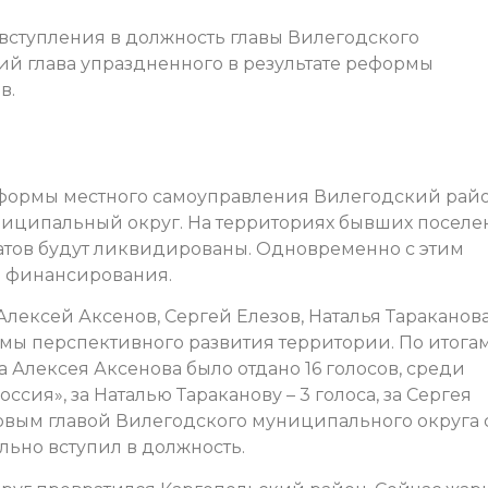
вступления в должность главы Вилегодского
ий глава упраздненного в результате реформы
в.
реформы местного самоуправления Вилегодский рай
иципальный округ. На территориях бывших посел
атов будут ликвидированы. Одновременно с этим
е финансирования.
Алексей Аксенов, Сергей Елезов, Наталья Тараканова
мы перспективного развития территории. По итога
а Алексея Аксенова было отдано 16 голосов, среди
сия», за Наталью Тараканову – 3 голоса, за Сергея
первым главой Вилегодского муниципального округа 
льно вступил в должность.