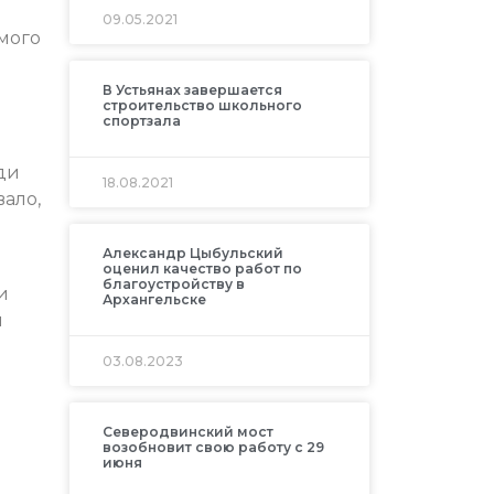
09.05.2021
мого
В Устьянах завершается
строительство школьного
спортзала
ди
18.08.2021
вало,
Александр Цыбульский
оценил качество работ по
благоустройству в
и
Архангельске
ы
03.08.2023
Северодвинский мост
возобновит свою работу с 29
июня