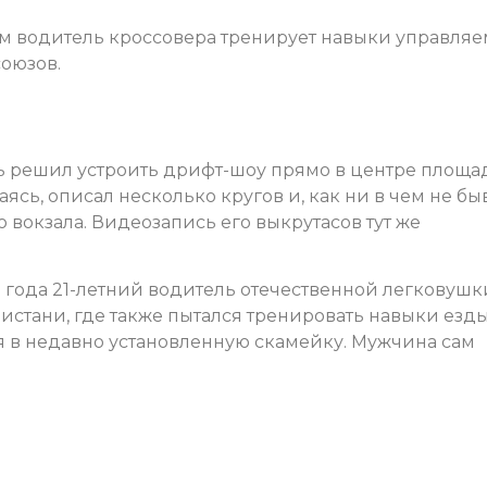
ом водитель кроссовера тренирует навыки управляе
оюзов.
ь решил устроить дрифт-шоу прямо в центре площа
ясь, описал несколько кругов и, как ни в чем не бы
 вокзала. Видеозапись его выкрутасов тут же
 года 21-летний водитель отечественной легковушк
истани, где также пытался тренировать навыки езд
лся в недавно установленную скамейку. Мужчина сам