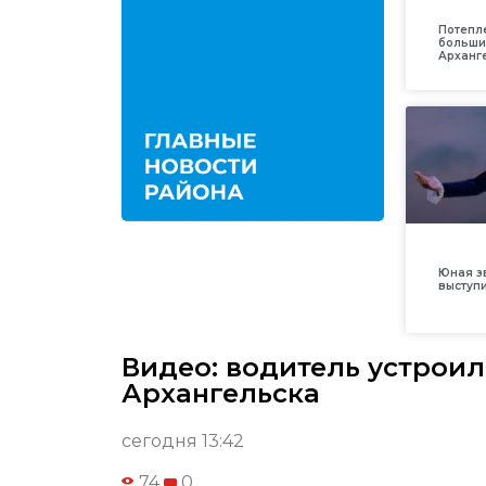
Потепл
больши
Арханг
Юная з
выступ
Видео: водитель устроил
Архангельска
сегодня 13:42
74
0