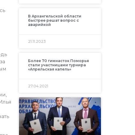
сь
В Архангельской области
быстрее решат вопрос с
аварийкой
21.11.2023
едь
Более 70 гимнасток Поморья
за
стали участницами турнира
рым
«Апрельская капель»
27.04.2021
ми,
 Илья
чать