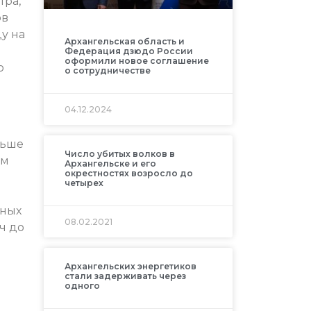
тра,
ов
у на
Архангельская область и
Федерация дзюдо России
оформили новое соглашение
о
о сотрудничестве
04.12.2024
льше
Число убитых волков в
ам
Архангельске и его
окрестностях возросло до
четырех
ьных
08.02.2021
ч до
Архангельских энергетиков
стали задерживать через
одного