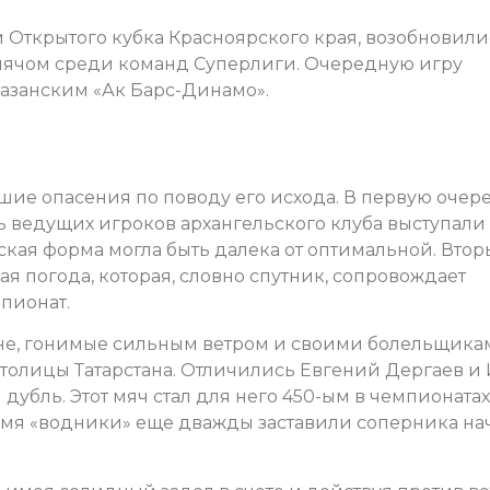
 Открытого кубка Красноярского края, возобновили
 мячом среди команд Суперлиги. Очередную игру
казанским «Ак Барс-Динамо».
шие опасения по поводу его исхода. В первую очер
ть ведущих игроков архангельского клуба выступали 
кая форма могла быть далека от оптимальной. Вто
я погода, которая, словно спутник, сопровождает
пионат.
не, гонимые сильным ветром и своими болельщика
толицы Татарстана. Отличились Евгений Дергаев и
дубль. Этот мяч стал для него 450-ым в чемпионатах
емя «водники» еще дважды заставили соперника на