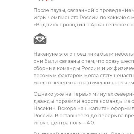
После паузы, связанной с проведением
игры чемпионата России по хоккею с
«Водник» проводил в Архангельске с 
Накануне этого поединка были неболь
они были связаны с тем, что сразу шес
сборные команды России и их физичес
весомым фактором могла стать ненастна
«желто-зеленых» практически весь чем
Однако уже на первых минутах северя
дважды поразили ворота команды из с
Насекин. Вскоре наш капитан оформил 
России. В оставшееся до перерыва вр
игру с центра поля – 4:0.