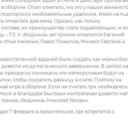
 имея солидный задел в счете и действуя против ве
в обороне. Стоит отметить, что это у наших хоккеист
 подпортили необязательные удаления. Имея на льд
ь отквитать два мяча. Однако, как только
составе, их преимущество стало подавляющим, и эт
 – 7:2. У «Водника» хет-триком отметился Евгений
ли Илья Насекин, Павел Пожилов, Михаил Сергеев и
первостепенной задачей было создать как можно бо
 довести их до логического завершения. В целом н
мы прекрасно понимали, что метеоусловия будут на
тки, чтобы сократить разницу в счете. Поэтому на
ая игра в обороне. Если не считать три необязател
виться и благодаря быстрым контратакам довести мат
 тренер «Водника» Николай Ярович.
т 7 февраля в Архангельске, где встретится с