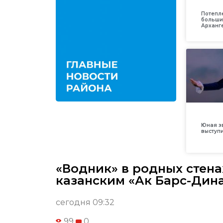
Потепл
больши
Арханг
Юная з
выступ
«Водник» в родных стен
казанским «Ак Барс-Дин
сегодня 09:32
99
0