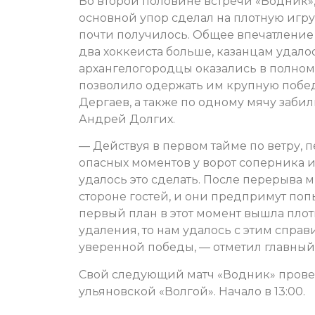
Во второй половине встречи «Водник»,
основной упор сделал на плотную игру 
почти получилось. Общее впечатление
два хоккеиста больше, казанцам удалос
архангелогородцы оказались в полном 
позволило одержать им крупную победу
Дергаев, а также по одному мячу заби
Андрей Долгих.
— Действуя в первом тайме по ветру, 
опасных моментов у ворот соперника и
удалось это сделать. После перерыва 
стороне гостей, и они предпримут попы
первый план в этот момент вышла плотн
удаления, то нам удалось с этим спра
уверенной победы, — отметил главный
Свой следующий матч «Водник» проведе
ульяновской «Волгой». Начало в 13:00.