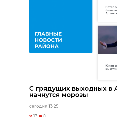
Потепл
больши
Арханг
Юная з
выступ
С грядущих выходных в 
начнутся морозы
сегодня 13:25
13
0