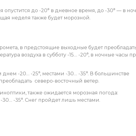
 опустится до -20° в дневное время, до -30° — в ноч
щая неделя также будет морозной.
омета, в предстоящие выходные будет преобладат
атура воздуха в субботу -15… -20°, в ночные часы п
 днем -20… -25°, местами -30… -35°. В большинстве
 преобладать северо-восточный ветер.
иноптики, также ожидается морозная погода:
 -30… -35°. Снег пройдет лишь местами.