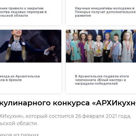
ение привело к закрытию
Научные инициативы молодежи в
нства ледовых переправ в
Поморье получат дополнительное
ельской области
развитие
везда из Архангельска
В Архангельске подвели итоги
ила в Кремле
чемпионата «Юный мастер» и
наградили победителей
кулинарного конкурса «АРХИкухн
Икухня», который состоится 26 февраля 2021 года,
ьской области.
ников из разных