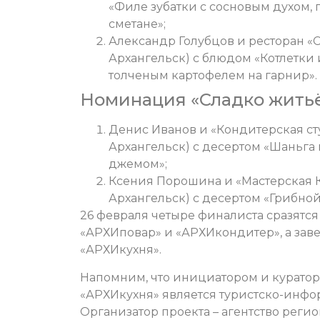
«Филе зубатки с сосновым духом,
сметане»;
Александр Голубцов и ресторан «С
Архангельск) с блюдом «Котлетки
толченым картофелем на гарнир».
Номинация «Сладко житьё
Денис Иванов и «Кондитерская ст
Архангельск) с десертом «Шаньг
джемом»;
Ксения Порошина и «Мастерская 
Архангельск) с десертом «Грибно
26 февраля четыре финалиста сразятся
«АРХИповар» и «АРХИкондитер», а завед
«АРХИкухня».
Напомним, что инициатором и курато
«АРХИкухня» является туристско-инфо
Организатор проекта – агентство рег