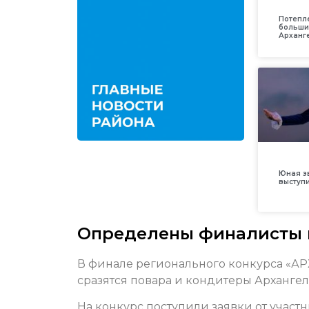
Потепл
больши
Арханг
Юная з
выступ
Определены финалисты 
В финале регионального конкурса «АРХ
сразятся повара и кондитеры Архангел
На конкурс поступили заявки от участ