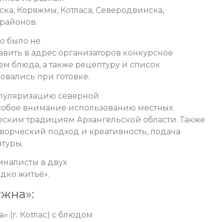
ска, Коряжмы, Котласа, Северодвинска,
районов.
но было не
авить в адрес организаторов конкурсное
м блюда, а также рецептуру и список
овались при готовке.
опуляризацию северной
особое внимание использованию местных
еским традициям Архангельской области. Также
ворческий подход и креативность, подача
птуры.
иналисты в двух
дко житьё».
жна»:
 (г. Котлас) с блюдом