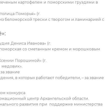
 печеным картофелем и поморскими груздями в
толица Поморья» (г.
 из беломорской трески с творогом и ламинарией с
»:
удия Дениса Иванова» (г.
а поморская со сметанным кремом и морошковым
Ксении Порошиной» (г.
й медовик».
 за звание
ения, в которых работают победители, – за звание
ром конкурса
рмационный центр Архангельской области.
ионального развития при поддержке министерства