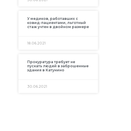
У медиков, работавших с
ковид-пациентами, льготный
стаж учтен в двойном размере
18.06.2021
Прокуратура требует не
пускать людей в заброшенные
здания в Катунино
30.06.2021