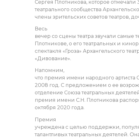
Сергея Плотникова, которое отмечали 
театрального сообщества Архангельск
члены зрительских советов театров, до
Весь
вечер со сцены театра звучали самые
Плотникове, о его театральных и кино
спектакля «Гроза» Архангельского теат
«Дивование».
Напомним,
что премия имени народного артиста СС
2008 год. С предложением о ее возро
отделение Союза театральных деятеле
премия имени С.Н. Плотникова распо
октября 2020 года.
Премия
учреждена с целью поддержки, попул
талантливых театральных деятелей. Она 