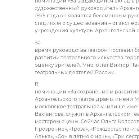
номинации «За выдающийся вклад в ра
художественный руководитель Арханге
1975 года он является бессменным рук
стадиях его существования – от экспе
учреждения культуры Архангельской о
За
время руководства театром поставил б
развитии театрального искусства горо
оценку зрителей. Много лет Виктор Па
театральных деятелей России.
В
номинации «За сохранение и развитие 
Архангельского театра драмы имени М.
московское театральное училище имен
Вахтангова, служит в Архангельском те
мастером сцены. Сейчас Ольга Колосов
Прозрение», «Гроза», «Рождество по-ит
Алька», «Сон в летнюю ночь», «Три сест