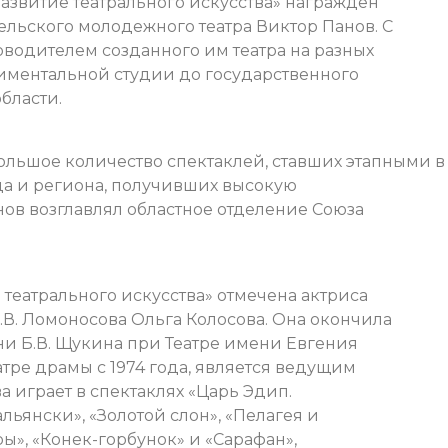
звитие театрального искусства» награжден
льского молодежного театра Виктор Панов. С
оводителем созданного им театра на разных
риментальной студии до государственного
бласти.
ольшое количество спектаклей, ставших этапными в
да и региона, получивших высокую
нов возглавлял областное отделение Союза
театрального искусства» отмечена актриса
В. Ломоносова Ольга Колосова. Она окончила
и Б.В. Щукина при Театре имени Евгения
атре драмы с 1974 года, является ведущим
а играет в спектаклях «Царь Эдип.
альянски», «Золотой слон», «Пелагея и
ры», «Конек-горбунок» и «Сарафан»,