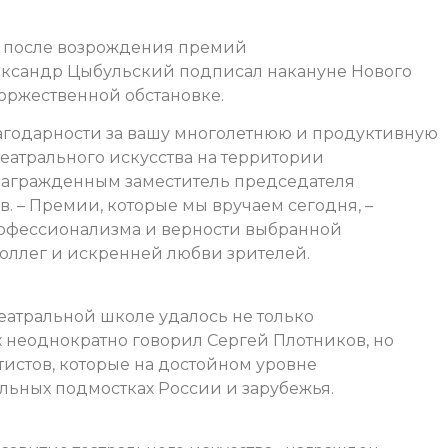
 после возрождения премий
ександр Цыбульский подписал накануне Нового
торжественной обстановке.
агодарности за вашу многолетнюю и продуктивную
еатрального искусства на территории
к награжденным заместитель председателя
. – Премии, которые мы вручаем сегодня, –
рофессионализма и верности выбранной
оллег и искренней любви зрителей.
театральной школе удалось не только
х неоднократно говорил Сергей Плотников, но
тистов, которые на достойном уровне
льных подмостках России и зарубежья.