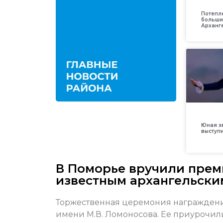
Потепл
больши
Арханг
Юная з
выступ
В Поморье вручили прем
известным архангельски
Торжественная церемония награждения
имени М.В. Ломоносова. Ее приурочили