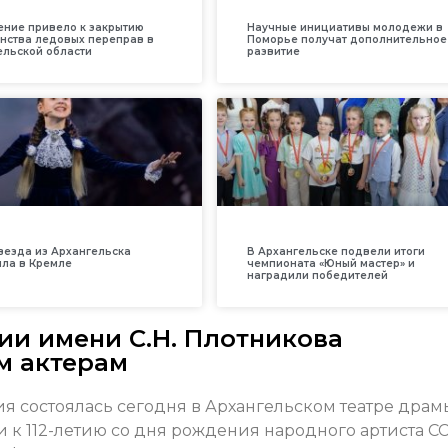
ение привело к закрытию
Научные инициативы молодежи в
нства ледовых переправ в
Поморье получат дополнительное
ельской области
развитие
везда из Архангельска
В Архангельске подвели итоги
ила в Кремле
чемпионата «Юный мастер» и
наградили победителей
ии имени С.Н. Плотникова
м актерам
 состоялась сегодня в Архангельском театре драм
 к 112-летию со дня рождения народного артиста С