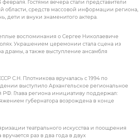
3 февраля. Гостями вечера стали представители
ой области, средств массовой информации региона,
чь, дети и внуки знаменитого актера.
 теплые воспоминания о Сергее Николаевиче
ролях. Украшением церемонии стала сцена из
ра драмы, а также выступление ансамбля
СР С.Н. Плотникова вручалась с 1994 по
ждении выступило Архангельское региональное
й РФ. Глава региона инициативу поддержал:
ряжением губернатора возрождена в конце
яризации театрального искусства и поощрения
вручается раз в два года в двух