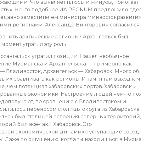
ружающими. Что выявляет плюсы и минусы, помогает
осты». Нечто подобное ИА REGNUM предложило сде
недавно заместителем министра Минвостокразвити
ими регионами. Александр Викторович согласился.
внить арктические регионы? Архангельск был
 момент утратил эту роль.
 Архангельск утратил позиции. Нашел необычное
ение Мурманска и Архангельска — примерно как
— Владивосток, Архангельск — Хабаровск. Много об
 их сравнивать как регионы. И там, и там выход к м
, чем потенциал хабаровских портов. Хабаровск и
ованные экономики. Настроение людей чем-то пох
 недополучают, по сравнению с Владивостоком и
усилилось переносом столицы округа из Хабаровска
гельск был столицей освоения северных территорий,
торий был все-таки Хабаровск. Это
 своей экономической динамике уступающие сосе
у. Даже по ощущению, когда ты находишься в Мурм