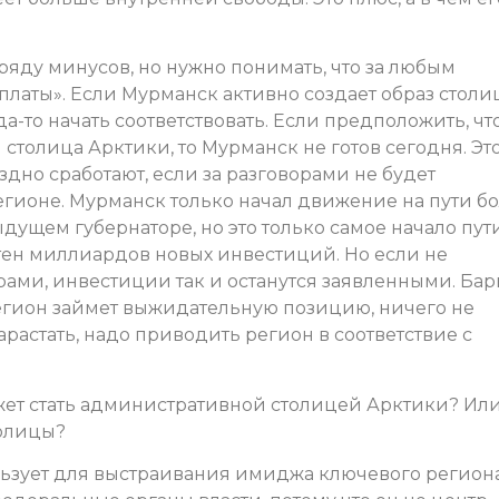
ряду минусов, но нужно понимать, что за любым
платы». Если Мурманск активно создает образ стол
да-то начать соответствовать. Если предположить, чт
толица Арктики, то Мурманск не готов сегодня. Эт
здно сработают, если за разговорами не будет
гионе. Мурманск только начал движение на пути б
ущем губернаторе, но это только самое начало пути
отен миллиардов новых инвестиций. Но если не
рами, инвестиции так и останутся заявленными. Ба
регион займет выжидательную позицию, ничего не
растать, надо приводить регион в соответствие с
ет стать административной столицей Арктики? Или
толицы?
ьзует для выстраивания имиджа ключевого региона