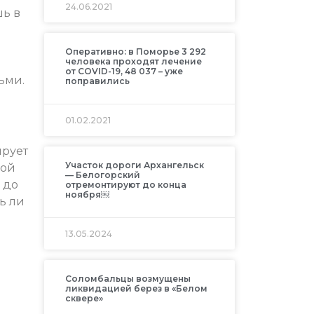
24.06.2021
шь в
Оперативно: в Поморье 3 292
человека проходят лечение
от COVID-19, 48 037 – уже
ьми.
поправились
01.02.2021
ирует
Участок дороги Архангельск
ной
— Белогорский
 до
отремонтируют до конца
ноября￼
ь ли
13.05.2024
Соломбальцы возмущены
ликвидацией берез в «Белом
сквере»