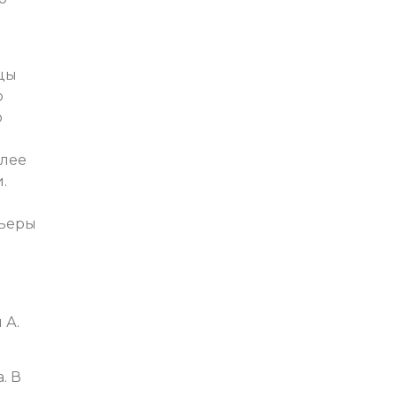
ицы
о
о
олее
.
рьеры
 А.
. В