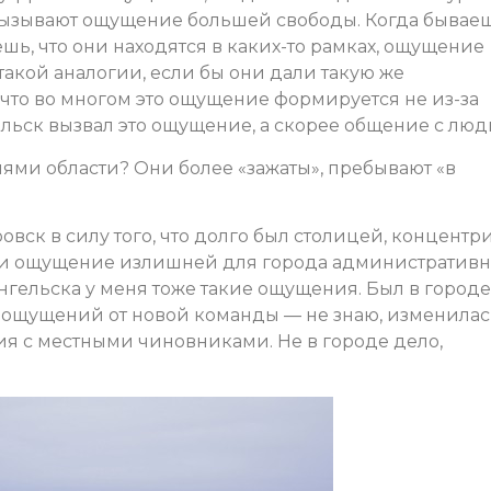
 вызывают ощущение большей свободы. Когда бывае
шь, что они находятся в каких-то рамках, ощущение
такой аналогии, если бы они дали такую же
что во многом это ощущение формируется не из-за
ельск вызвал это ощущение, а скорее общение с люд
ями области? Они более «зажаты», пребывают «в
овск в силу того, что долго был столицей, концентр
, и ощущение излишней для города административ
гельска у меня тоже такие ощущения. Был в городе
х ощущений от новой команды — не знаю, изменилас
ия с местными чиновниками. Не в городе дело,