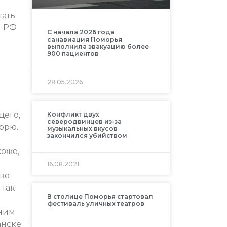
лать
я РФ
С начала 2026 года
санавиация Поморья
выполнила эвакуацию более
900 пациентов
28.05.2026
щего,
Конфликт двух
северодвинцев из-за
орю.
музыкальных вкусов
закончился убийством
оже,
16.08.2021
 во
 так
В столице Поморья стартовал
фестиваль уличных театров
дним
анске