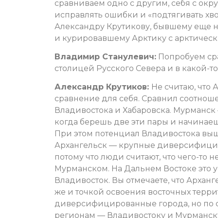
сравниваем одно с другим, себя с ок
исправлять ошибки и «подтягивать хв
Александру Крутикову, бывшему еще 
и курировавшему Арктику с арктическ
Владимир Станулевич:
Попробуем сра
столицей Русского Севера и в какой-то
Александр Крутиков:
Не считаю, что
сравнение для себя. Сравнил соотнош
Владивостока и Хабаровска. Мурманск 
когда берешь две эти пары и начинаешь
При этом потенциал Владивостока выше
Архангельск — крупные диверсифицир
потому что люди считают, что чего-то
Мурманском. На Дальнем Востоке это 
Владивосток. Вы отмечаете, что Архан
же и точкой освоения восточных терри
диверсифицированные города, но по
регионам — Владивостоку и Мурманск