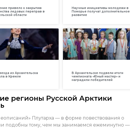
ение привело к закрытию
Научные инициативы молодежи в
нства ледовых переправ в
Поморье получат дополнительное
ельской области
развитие
везда из Архангельска
В Архангельске подвели итоги
ила в Кремле
чемпионата «Юный мастер» и
наградили победителей
кие регионы Русской Арктики
нь
еописаний» Плутарха — в форме повествования о
и подобны тому, чем мы занимаемся ежеминутно —