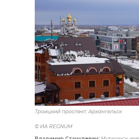
Троицкий проспект. Архангельск
© ИА REGNUM
Владимир Станулевич:
Мурманск имее