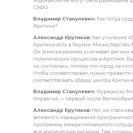
Мурманске не могут быть размещены фе
СЗФО.
Владимир Станулевич:
Как тогда со
Арктики?
Александр Крутиков:
Как усиление об
Арктики есть в Якутии. Министерство 
Он этим решением усиливает регион к
политических процессов в Арктике. Бы
не состоялась, потому что город не со
Чтобы соответствовал, нужно провести
соответствовать образу центра Арктики
Владимир Станулевич:
Мурманску бли
Норвегия — первый после Великобрит
Александр Крутиков:
Нет, не сталкив
активного наращивания приграничного
программы межрегионального сотрудн
все арктические регионы. Там должны