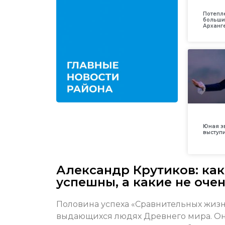
Потепл
больши
Арханг
Юная з
выступ
Александр Крутиков: ка
успешны, а какие не оче
Половина успеха «Сравнительных жизн
выдающихся людях Древнего мира. Он