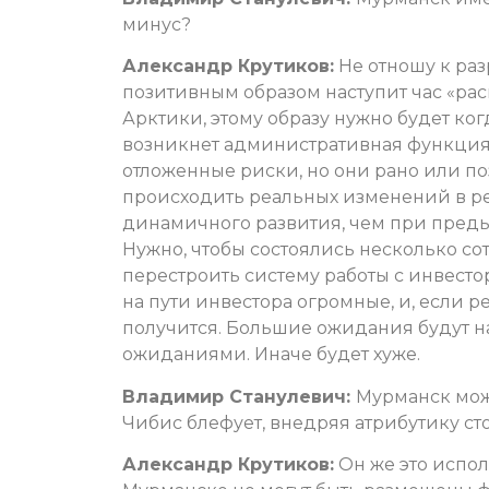
минус?
Александр Крутиков:
Не отношу к раз
позитивным образом наступит час «рас
Арктики, этому образу нужно будет ког
возникнет административная функция с
отложенные риски, но они рано или по
происходить реальных изменений в ре
динамичного развития, чем при предыд
Нужно, чтобы состоялись несколько с
перестроить систему работы с инвесто
на пути инвестора огромные, и, если 
получится. Большие ожидания будут на
ожиданиями. Иначе будет хуже.
Владимир Станулевич:
Мурманск мож
Чибис блефует, внедряя атрибутику с
Александр Крутиков:
Он же это испол