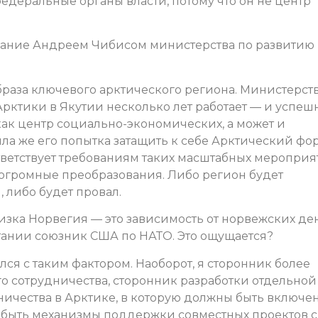
деральные органы власти, потому что он не центр
здание Андреем Чибисом министерства по развитию
раза ключевого арктического региона. Министерст
Арктики в Якутии несколько лет работает — и успешн
ак центр социально-экономических, а может и
ла же его попытка затащить к себе Арктический фо
ответствует требованиям таких масштабных мероприя
 огромные преобразования. Либо регион будет
, либо будет провал.
зка Норвегия — это зависимость от норвежских ден
ании союзник США по НАТО. Это ощущается?
ался с таким фактором. Наоборот, я сторонник более
 сотрудничества, сторонник разработки отдельной
ичества в Арктике, в которую должны быть включе
 быть механизмы поддержки совместных проектов с