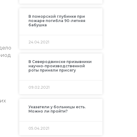
В поморской глубинке при
пожаре погибла 90-летняя
бабушка
24.04.2021
дело
риод
В Северодвинске призывники
научно-производственной
роты приняли присягу
09.02.2021
хих
Указатели у больницы есть.
Можно ли пройти?
05.04.2021