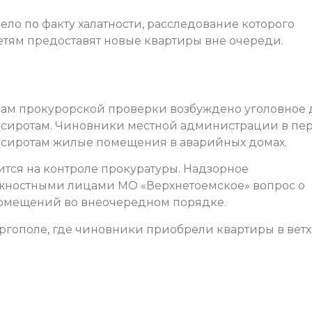
ло по факту халатности, расследование которого
етям предоставят новые квартиры вне очереди.
лам прокурорской проверки возбуждено уголовное 
я сиротам. Чиновники местной администрации в пе
ти сиротам жилые помещения в аварийных домах.
ится на контроле прокуратуры. Надзорное
лжностными лицами МО «Верхнетоемское» вопрос о
помещений во внеочередном порядке.
ргополе, где чиновники приобрели квартиры в вет