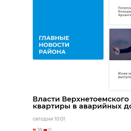
Потепл
больши
Арханг
Юная з
выступ
Власти Верхнетоемского
квартиры в аварийных д
сегодня 10:01
18
0