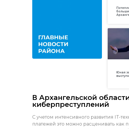
Потепл
больши
Арханг
Юная з
выступ
В Архангельской области
киберпреступлений
С учетом интенсивного развития IT-те
платежей это можно расценивать как 