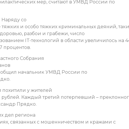
илактических мер, считают в УМВД России по
. Наряду со
тяжких и особо тяжких криминальных деяний, таки
доровью, разбои и грабежи, число
ованием IT-технологий в области увеличилось на 4
77 процентов.
ластного Собрания
анов
сообщил начальник УМВД России по
дко.
и похитили у жителей
 рублей. Каждый третий потерпевший – преклонно
ександр Прядко.
их дел региона
ниях, связанных с мошенничеством и кражами с