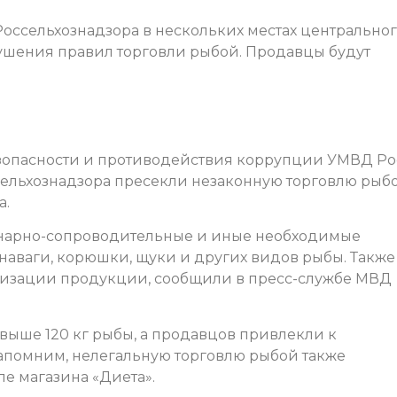
Россельхознадзора в нескольких местах центрально
ушения правил торговли рыбой. Продавцы будут
зопасности и противодействия коррупции УМВД Р
сельхознадзора пресекли незаконную торговлю рыб
а.
ринарно-сопроводительные и иные необходимые
аваги, корюшки, щуки и других видов рыбы. Также
лизации продукции, сообщили в пресс-службе МВД
выше 120 кг рыбы, а продавцов привлекли к
апомним, нелегальную торговлю рыбой также
ле магазина «Диета».