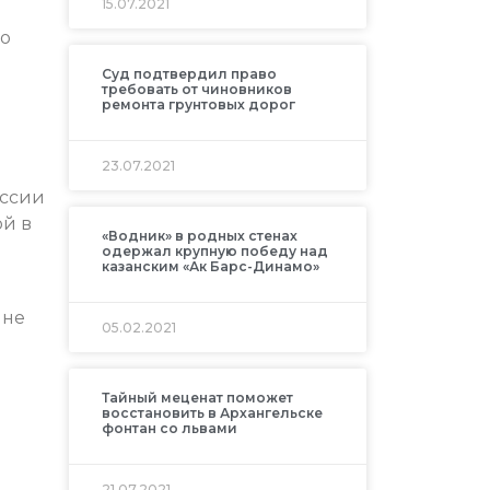
15.07.2021
го
Суд подтвердил право
требовать от чиновников
ремонта грунтовых дорог
23.07.2021
оссии
ой в
«Водник» в родных стенах
одержал крупную победу над
казанским «Ак Барс-Динамо»
 не
05.02.2021
Тайный меценат поможет
восстановить в Архангельске
фонтан со львами
21.07.2021