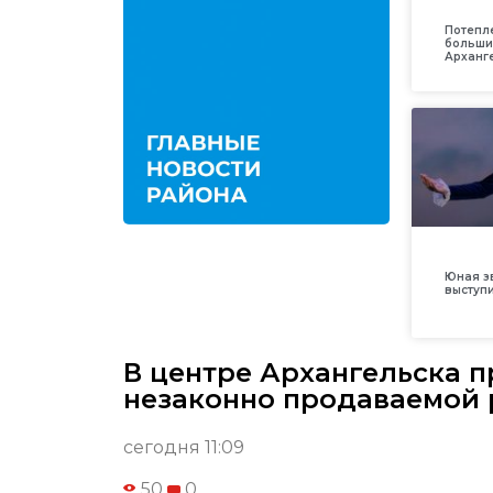
Потепл
больши
Арханг
Юная з
выступ
В центре Архангельска п
незаконно продаваемой
сегодня 11:09
50
0