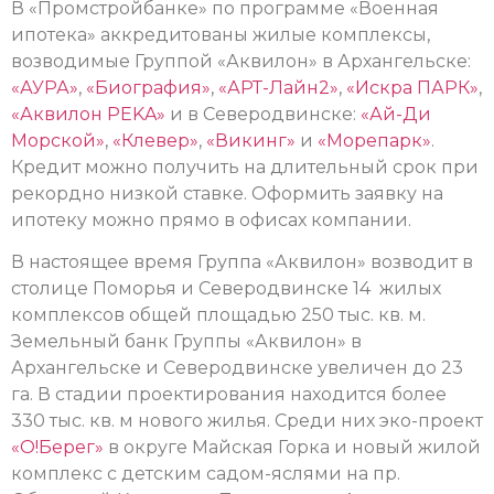
В «Промстройбанке» по программе «Военная
ипотека» аккредитованы жилые комплексы,
возводимые Группой «Аквилон» в Архангельске:
«АУРА»
,
«Биография»
,
«АРТ-Лайн2»
,
«Искра ПАРК»
,
«Аквилон РEKA»
и в Северодвинске:
«Ай-Ди
Морской»
,
«Клевер»
,
«Викинг»
и
«Морепарк»
.
Кредит можно получить на длительный срок при
рекордно низкой ставке. Оформить заявку на
ипотеку можно прямо в офисах компании.
В настоящее время Группа «Аквилон» возводит в
столице Поморья и Северодвинске 14 жилых
комплексов общей площадью 250 тыс. кв. м.
Земельный банк Группы «Аквилон» в
Архангельске и Северодвинске увеличен до 23
га. В стадии проектирования находится более
330 тыс. кв. м нового жилья. Среди них эко-проект
«О!Берег»
в округе Майская Горка и новый жилой
комплекс с детским садом-яслями на пр.