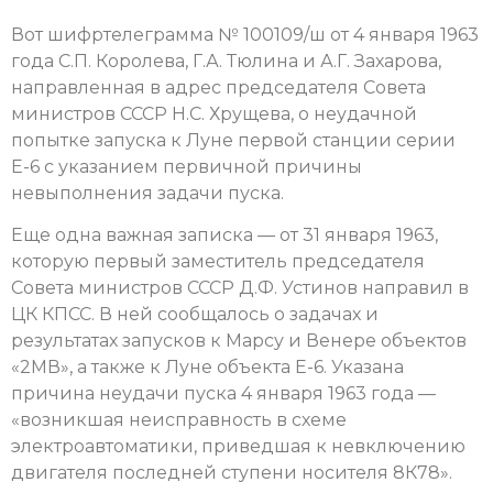
Вот шифртелеграмма № 100109/ш от 4 января 1963
года С.П. Королева, Г.А. Тюлина и А.Г. Захарова,
направленная в адрес председателя Совета
министров СССР Н.С. Хрущева, о неудачной
попытке запуска к Луне первой станции серии
Е-6 с указанием первичной причины
невыполнения задачи пуска.
Еще одна важная записка — от 31 января 1963,
которую первый заместитель председателя
Совета министров СССР Д.Ф. Устинов направил в
ЦК КПСС. В ней сообщалось о задачах и
результатах запусков к Марсу и Венере объектов
«2МВ», а также к Луне объекта Е-6. Указана
причина неудачи пуска 4 января 1963 года —
«возникшая неисправность в схеме
электроавтоматики, приведшая к невключению
двигателя последней ступени носителя 8К78».