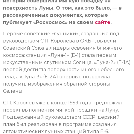
истории совершила мягкую посадку на
поверхность Луны. О том, как это было, — в
рассекреченных документах, которые
публикует «Роскосмос» на своем
сайте
.
Первые советские «лунники», созданные под
руководством С.П. Королева в ОКБ-1, вывели
Советский Союз в лидеры освоения ближнего
космоса: станция «Луна-1» (Е-1) стала первым
искусственным спутником Солнца, «Луна-2» (Е-1А)
первой достигла поверхности иного небесного
тела, а «Луна-3» (Е-2А) впервые позволила
получить изображения обратной стороны
Селены.
С.П. Королев уже в конце 1959 года предложил
проект выполнения мягкой посадки на Луну.
Поддержанный руководством СССР, дерзкий
план был реализован в программе создания
автоматических лунных станций типа Е-6.