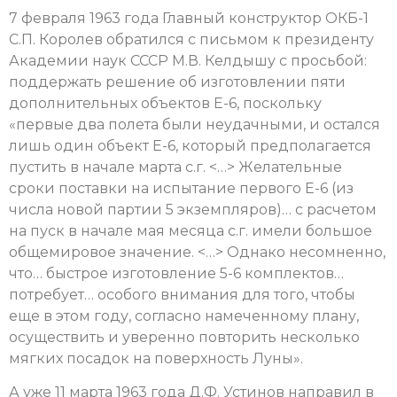
7 февраля 1963 года Главный конструктор ОКБ-1
С.П. Королев обратился с письмом к президенту
Академии наук СССР М.В. Келдышу с просьбой:
поддержать решение об изготовлении пяти
дополнительных объектов Е-6, поскольку
«первые два полета были неудачными, и остался
лишь один объект Е-6, который предполагается
пустить в начале марта с.г. <…> Желательные
сроки поставки на испытание первого Е-6 (из
числа новой партии 5 экземпляров)… с расчетом
на пуск в начале мая месяца с.г. имели большое
общемировое значение. <…> Однако несомненно,
что… быстрое изготовление 5-6 комплектов…
потребует… особого внимания для того, чтобы
еще в этом году, согласно намеченному плану,
осуществить и уверенно повторить несколько
мягких посадок на поверхность Луны».
А уже 11 марта 1963 года Д.Ф. Устинов направил в