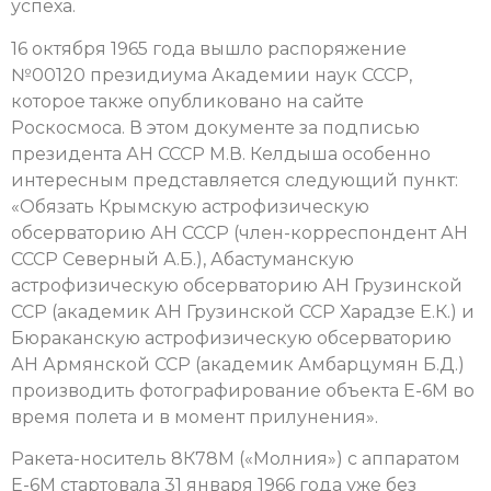
успеха.
16 октября 1965 года вышло распоряжение
№00120 президиума Академии наук СССР,
которое также опубликовано на сайте
Роскосмоса. В этом документе за подписью
президента АН СССР М.В. Келдыша особенно
интересным представляется следующий пункт:
«Обязать Крымскую астрофизическую
обсерваторию АН СССР (член-корреспондент АН
СССР Северный А.Б.), Абастуманскую
астрофизическую обсерваторию АН Грузинской
ССР (академик АН Грузинской ССР Харадзе Е.К.) и
Бюраканскую астрофизическую обсерваторию
АН Армянской ССР (академик Амбарцумян Б.Д.)
производить фотографирование объекта Е-6М во
время полета и в момент прилунения».
Ракета-носитель 8К78М («Молния») с аппаратом
Е-6М стартовала 31 января 1966 года уже без