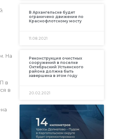
й
В Архангельске будет
ограничено движение по
Краснофлотскому мосту
11.08.2021
м. На
Реконструкция очистных
сооружений в поселке
Октябрьский Устьянского
района должна быть
завершена в этом году
П в
ся в
20.02.2021
ена