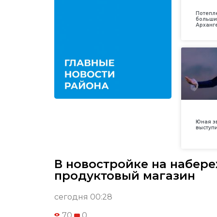
Потепл
больши
Арханг
Юная з
выступ
В новостройке на набер
продуктовый магазин
сегодня 00:28
70
0