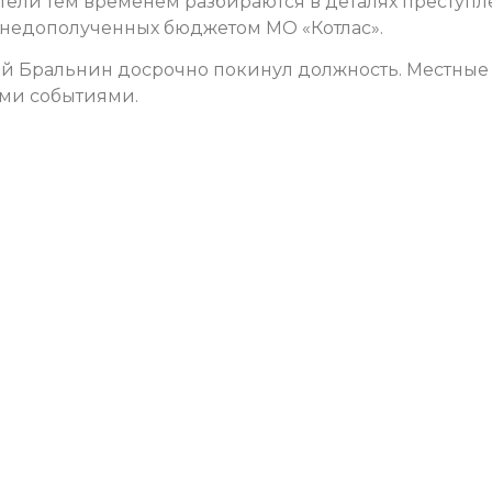
тели тем временем разбираются в деталях преступл
, недополученных бюджетом МО «Котлас».
рей Бральнин досрочно покинул должность. Местные
ими событиями.