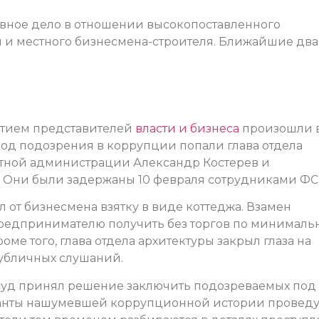
овное дело в отношении высокопоставленного
 и местного бизнесмена-строителя. Ближайшие два
стием представителей
власти и бизнеса
произошли 
Под подозрения в коррупции попали глава отдела
стной администрации Александр Костерев и
 Они были задержаны 10 февраля сотрудниками ФС
л от бизнесмена взятку в виде коттеджа. Взамен
редпринимателю получить без торгов по минималь
оме того, глава отдела архитектуры закрыл глаза на
публичных слушаний.
 суд принял решение заключить подозреваемых под
анты нашумевшей коррупционной истории проведу