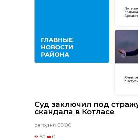
Потепл
больши
Арханг
Юная з
выступ
Суд заключил под страж
скандала в Котласе
сегодня 09:00
82
0