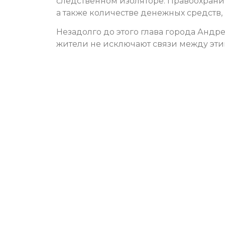
следственном изоляторе. Правоохрани
а также количестве денежных средств
Незадолго до этого глава города Анд
жители не исключают связи между эт