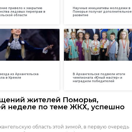
ение привело к закрытию
Научные инициативы молодежи в
нства ледовых переправ в
Поморье получат дополнительное
ельской области
развитие
везда из Архангельска
В Архангельске подвели итоги
ила в Кремле
чемпионата «Юный мастер» и
наградили победителей
ащений жителей Поморья,
й неделе по теме ЖКХ, успешно
нгельскую область этой зимой, в первую очередь