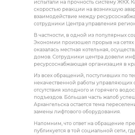
испытали на прочность систему ЖКХ. К
скоростью реакции на возникшую ава
взаимодействие между ресурсоснабж
сотрудники Центра управления регион
В частности, в одной из популярных с
Экономии произошел прорыв на сетях 
оказалась местная котельная, осущес
домов. Сотрудники центра довели инф
ресурсоснабжающая организация в кра
Из всех обращений, поступивших по те
некачественной работы управляющих ор
отсутствия холодного и горячего вод
подъездов. Бо́льшая часть жалоб успеш
Архангельска остается тема переселе
замены лифтового оборудования.
Напомним, что ответ на обращение пр
публикуется в той социальной сети, гд