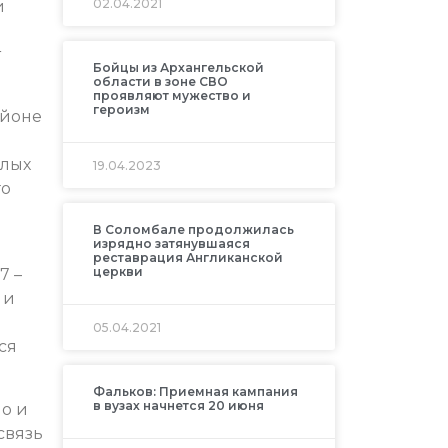
02.04.2021
и
т
Бойцы из Архангельской
области в зоне СВО
проявляют мужество и
героизм
айоне
илых
19.04.2023
го
В Соломбале продолжилась
изрядно затянувшаяся
реставрация Англиканской
церкви
7 –
 и
й
05.04.2021
ся
Фальков: Приемная кампания
в вузах начнется 20 июня
о и
связь