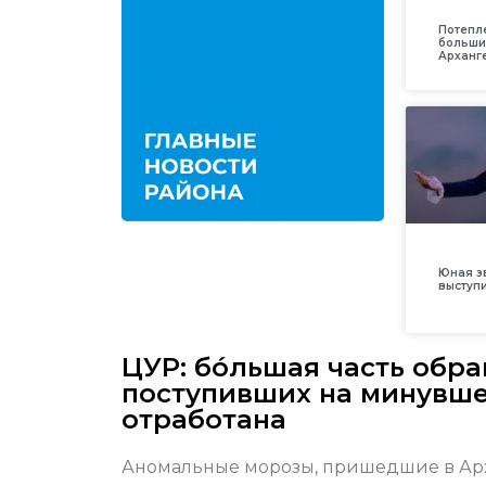
Потепл
больши
Арханг
Юная з
выступ
ЦУР: бо́льшая часть обр
поступивших на минувше
отработана
Аномальные морозы, пришедшие в Арха