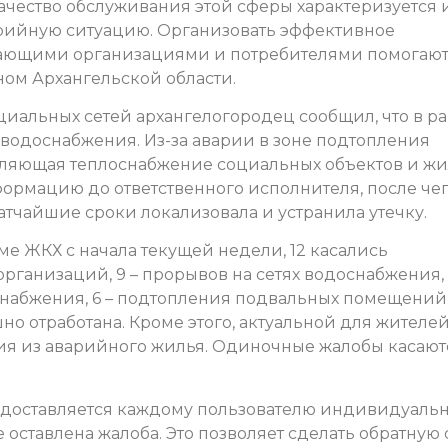
ачество обслуживания этой сферы характеризуется 
рийную ситуацию. Организовать эффективное
ающими организациями и потребителями помогаю
ом Архангельской области.
оциальных сетей архангелогородец сообщил, что в р
водоснабжения. Из-за аварии в зоне подтопления
твляющая теплоснабжение социальных объектов и ж
ормацию до ответственного исполнителя, после че
тчайшие сроки локализовала и устранила утечку.
ме ЖКХ с начала текущей недели, 12 касались
ганизаций, 9 – прорывов на сетях водоснабжения, 
оснабжения, 6 – подтопления подвальных помещений
но отработана. Кроме этого, актуальной для жителе
ния из аварийного жилья. Одиночные жалобы касают
едоставляется каждому пользователю индивидуальн
е оставлена жалоба. Это позволяет сделать обратную 