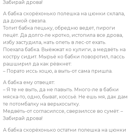
Забирай дрова!
А бабка скорёхонько полешка на цюнки склала,
да домой свезла.
Топит бабка пецьку, обредню ведет, пироги
пецёт. Да долго-ле кротко, истопила все дрова,
избу застудила, нать опеть в лес-от ехать.
Поехала бабка. Выёжжат ко кулиги, а медвёть на
костру сидит. Мырьё ко бабки поворотил, пассь
рашширил да как рёвкнет:
– Порато иссь хоцю, а выть-от сама пришла.
А бабка ему отвецят:
– Я те не выть, да не павыть. Много-ле в бабки
мяска-то, одно, быват, коссьё. Не ешь мя, дак дам
те потомбалку на верьхосытку.
Медвёть-от согласилссе, сверзилссе во сумёт: –
Забирай дрова!
А бабка скорёхонько остатни полешка на цюнки