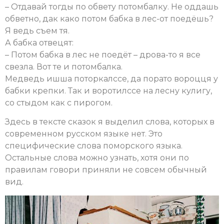
– Отдавай тогды по обвету потомбалку. Не оддашь
обветно, дак како потом бабка в лес-от поедёшь?
Я ведь съем тя.
А бабка отвецят:
– Потом бабка в лес не поедёт – дрова-то я все
свезла. Вот те и потомбалка.
Медведь ишша поторкалссе, да порато вороцця у
бабки крепки. Так и воротилссе на лесну кулигу,
со стыдом как с пирогом.
Здесь в тексте сказок я выделил слова, которых в
современном русском языке нет. Это
специфические слова поморского языка.
Остальные слова можно узнать, хотя они по
правилам говори приняли не совсем обычный
вид.