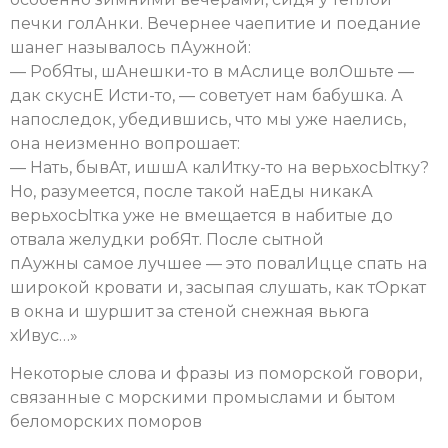
печки голАнки. Вечернее чаепитие и поедание
шанег называлось пАужной:
— РобЯты, шАнешки-то в мАслице волОшьте —
дак скуснЕ Исти-то, — советует нам бабушка. А
напоследок, убедившись, что мы уже наелись,
она неизменно вопрошает:
— Нать, бывАт, ишшА калИтку-то на верьхосЫтку?
Но, разумеется, после такой наЕды никакА
верьхосЫтка уже не вмещается в набитые до
отвала желудки робЯт. После сытной
пАужны самое лучшее — это повалИцце спать на
широкой кровати и, засыпая слушать, как тОркат
в окна и шуршит за стеной снежная вьюга
хИвус…»
Некоторые слова и фразы из поморской говори,
связанные с морскими промыслами и бытом
беломорских поморов