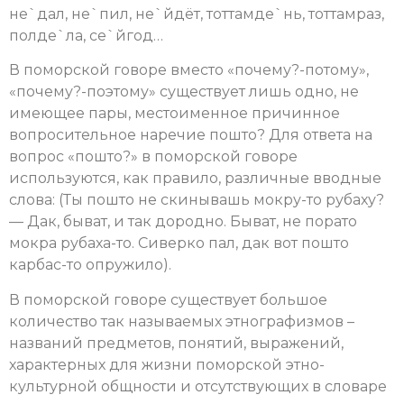
не`дал, не`пил, не`йдёт, тоттамде`нь, тоттамраз,
полде`ла, се`йгод…
В поморской говоре вместо «почему?-потому»,
«почему?-поэтому» существует лишь одно, не
имеющее пары, местоименное причинное
вопросительное наречие пошто? Для ответа на
вопрос «пошто?» в поморской говоре
используются, как правило, различные вводные
слова: (Ты пошто не скинывашь мокру-то рубаху?
— Дак, быват, и так дородно. Быват, не порато
мокра рубаха-то. Сиверко пал, дак вот пошто
карбас-то опружило).
В поморской говоре существует большое
количество так называемых этнографизмов –
названий предметов, понятий, выражений,
характерных для жизни поморской этно-
культурной общности и отсутствующих в словаре