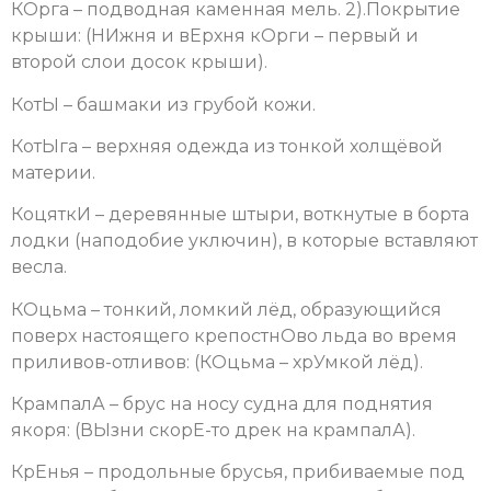
КОрга – подводная каменная мель. 2).Покрытие
крыши: (НИжня и вЕрхня кОрги – первый и
второй слои досок крыши).
КотЫ – башмаки из грубой кожи.
КотЫга – верхняя одежда из тонкой холщёвой
материи.
КоцяткИ – деревянные штыри, воткнутые в борта
лодки (наподобие уключин), в которые вставляют
весла.
КОцьма – тонкий, ломкий лёд, образующийся
поверх настоящего крепостнОво льда во время
приливов-отливов: (КОцьма – хрУмкой лёд).
КрампалА – брус на носу судна для поднятия
якоря: (ВЫзни скорЕ-то дрек на крампалА).
КрЕнья – продольные брусья, прибиваемые под