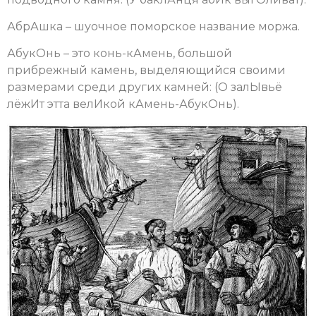
АбрАшка – шуочное поморское название моржа.
АбукОнь – это конь-кАмень, большой
прибрежный камень, выделяющийся своими
размерами среди других камней: (О залЫвьё
лёжИт этта велИкой кАмень-АбукОнь).