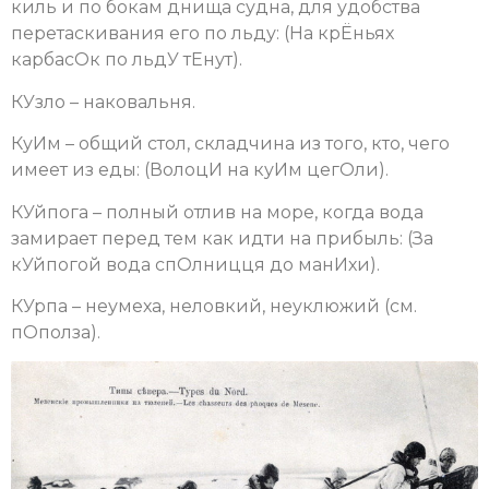
киль и по бокам днища судна, для удобства
перетаскивания его по льду: (На крЁньях
карбасОк по льдУ тЕнут).
КУзло – наковальня.
КуИм – общий стол, складчина из того, кто, чего
имеет из еды: (ВолоцИ на куИм цегОли).
КУйпога – полный отлив на море, когда вода
замирает перед тем как идти на прибыль: (За
кУйпогой вода спОлницця до манИхи).
КУрпа – неумеха, неловкий, неуклюжий (см.
пОполза).