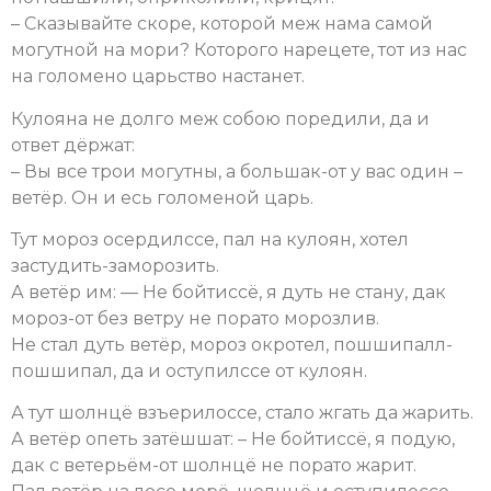
– Сказывайте скоре, которой меж нама самой
могутной на мори? Которого нарецете, тот из нас
на голомено царьство настанет.
Кулояна не долго меж собою поредили, да и
ответ дёржат:
– Вы все трои могутны, а большак-от у вас один –
ветёр. Он и есь голоменой царь.
Тут мороз осердилссе, пал на кулоян, хотел
застудить-заморозить.
А ветёр им: — Не бойтиссё, я дуть не стану, дак
мороз-от без ветру не порато морозлив.
Не стал дуть ветёр, мороз окротел, пошшипалл-
пошшипал, да и оступилссе от кулоян.
А тут шолнцё взъерилоссе, стало жгать да жарить.
А ветёр опеть затёшшат: – Не бойтиссё, я подую,
дак с ветерьём-от шолнцё не порато жарит.