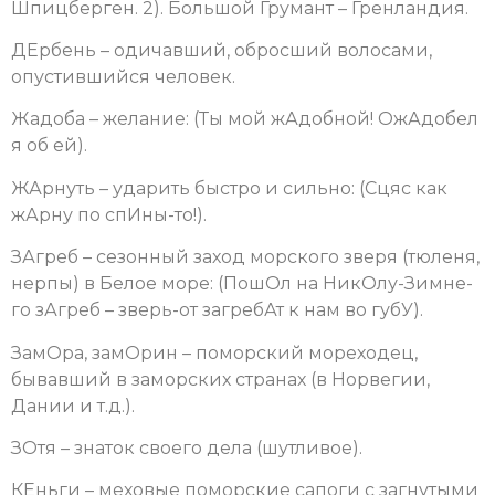
Шпицберген. 2). Большой Грумант – Гренландия.
ДЕрбень – одичавший, обросший волосами,
опустившийся человек.
Жадоба – желание: (Ты мой жАдобной! ОжАдобел
я об ей).
ЖАрнуть – ударить быстро и сильно: (Сцяс как
жАрну по спИны-то!).
ЗАгреб – сезонный заход морского зверя (тюленя,
нерпы) в Белое море: (ПошОл на НикОлу-Зимне-
го зАгреб – зверь-от загребАт к нам во губУ).
ЗамОра, замОрин – поморский мореходец,
бывавший в заморских странах (в Норвегии,
Дании и т.д.).
ЗОтя – знаток своего дела (шутливое).
КЕньги – меховые поморские сапоги с загнутыми