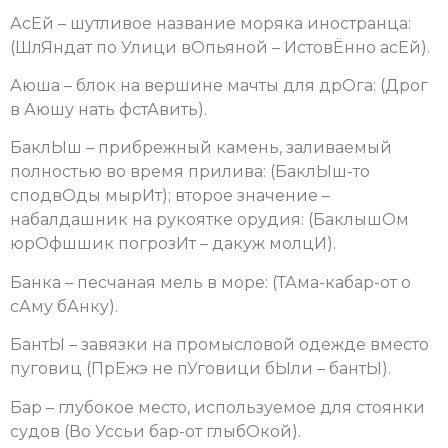
АсЕй – шутливое название моряка иностранца:
(ШлЯндат по Улици вОпьяной – ИстовЁнно асЕй).
Аюша – блок на вершине мачты для дрОга: (Дрог
в Аюшу нать фстАвить).
БаклЫш – прибрежный камень, заливаемый
полностью во время прилива: (БаклЫш-то
сподвОды мырИт); второе значение –
набалдашник на рукоятке орудия: (БаклышОм
юрОфшшик погрозИт – дакуж молцИ).
Банка – песчаная мель в море: (ТАма-кабар-от о
сАму бАнку).
БантЫ – завязки на промысловой одежде вместо
пуговиц (ПрЕжэ не пУговици бЫли – бантЫ).
Бар – глубокое место, используемое для стоянки
судов (Во Уссьи бар-от глыбОкой).