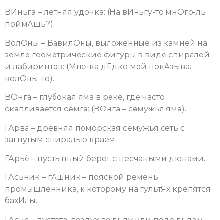
ВИньга – летняя удочка: (На вИньгу-то мнОго-ль
поймАшь?).
ВолОны – ВавилОны, выложенные из камней на
земле геометрические фигуры в виде спиралей
и лабиринтов: (Мне-ка дЕдко мой покАзывал
волОны-то).
ВОнга – глубокая яма в реке, где часто
скапливается сёмга: (ВОнга – сёмужья яма).
ГАрва – древняя поморская семужья сеть с
загнутым спиралью краем.
ГАрьё – пустынный берег с песчаными дюнами.
ГАсьник – гАшник – поясной ремень
промышленника, к которому на гультЯх крепятся
бахИлы.
ГАсно – пустота, воздух во льду или подо льдом: