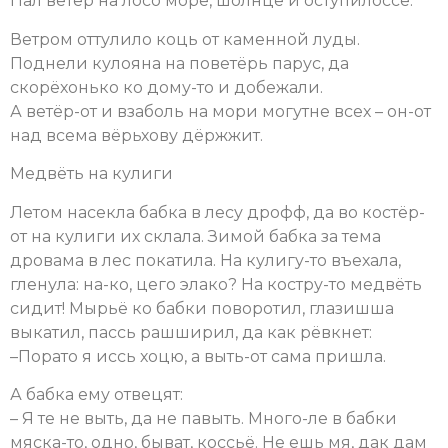
Пал ветёр на лосо морё, шолнцё и оступилоссе.
Ветром оттулило коць от каменной луды.
Поднели кулояна на поветёрь парус, да
скорёхонько ко дому-то и добежали.
А ветёр-от и взаболь на мори могутне всех – он-от
над всема вёрьхову дёржжит.
Медвёть на кулиги
Летом насекла бабка в лесу дрофф, да во костёр-
от на кулиги их склала. Зимой бабка за тема
дровама в лес покатила. На кулигу-то въехала,
гленула: на-ко, цего элако? На костру-то медвёть
сидит! Мырьё ко бабки поворотил, глазишша
выкатил, пассь рашширил, да как рёвкнет:
–Порато я иссь хоцю, а выть-от сама пришла.
А бабка ему отвецят:
– Я те не выть, да не павыть. Много-ле в бабки
мяска-то, одно, быват, коссьё. Не ешь мя, дак дам