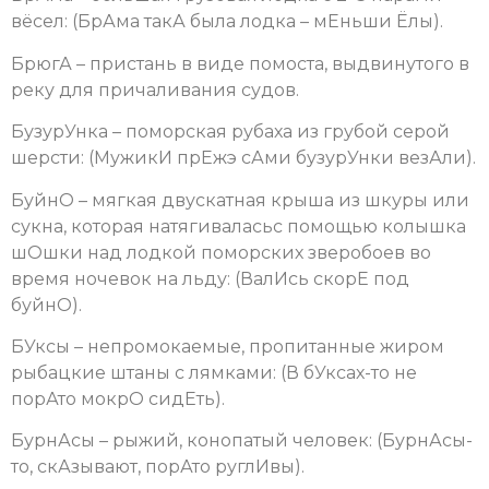
вёсел: (БрАма такА была лодка – мЕньши Ёлы).
БрюгА – пристань в виде помоста, выдвинутого в
реку для причаливания судов.
БузурУнка – поморская рубаха из грубой серой
шерсти: (МужикИ прЕжэ сАми бузурУнки везАли).
БуйнО – мягкая двускатная крыша из шкуры или
сукна, которая натягиваласьс помощью колышка
шОшки над лодкой поморских зверобоев во
время ночевок на льду: (ВалИсь скорЕ под
буйнО).
БУксы – непромокаемые, пропитанные жиром
рыбацкие штаны с лямками: (В бУксах-то не
порАто мокрО сидЕть).
БурнАсы – рыжий, конопатый человек: (БурнАсы-
то, скАзывают, порАто руглИвы).