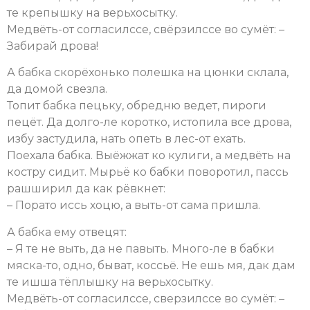
те крепышку на верьхосытку.
Медвёть-от согласилссе, свёрзилссе во сумёт: –
Забирай дрова!
А бабка скорёхонько полешка на цюнки склала,
да домой свезла.
Топит бабка пецьку, обредню ведет, пироги
пецёт. Да долго-ле коротко, истопила все дрова,
избу застудила, нать опеть в лес-от ехать.
Поехала бабка. Выёжжат ко кулиги, а медвёть на
костру сидит. Мырьё ко бабки поворотил, пассь
рашширил да как рёвкнет:
– Порато иссь хоцю, а выть-от сама пришла.
А бабка ему отвецят:
– Я те не выть, да не павыть. Много-ле в бабки
мяска-то, одно, быват, коссьё. Не ешь мя, дак дам
те ишша тёплышку на верьхосытку.
Медвёть-от согласилссе, сверзилссе во сумёт: –