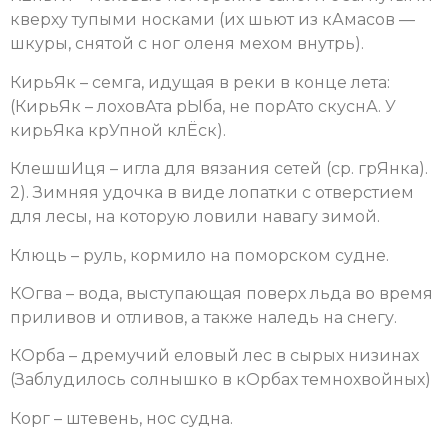
кверху тупыми носками (их шьют из кАмасов —
шкуры, снятой с ног оленя мехом внутрь).
КирьЯк – семга, идущая в реки в конце лета:
(КирьЯк – лоховАта рЫба, не порАто скуснА. У
кирьЯка крУпной клЁск).
КлешшИця – игла для вязания сетей (ср. грЯнка).
2). Зимняя удочка в виде лопатки с отверстием
для лесы, на которую ловили навагу зимой.
Клюць – руль, кормило на поморском судне.
КОгва – вода, выступающая поверх льда во время
приливов и отливов, а также наледь на снегу.
КОрба – дремучий еловый лес в сырых низинах
(Заблудилось солнышко в кОрбах темнохвойных)
Корг – штевень, нос судна.