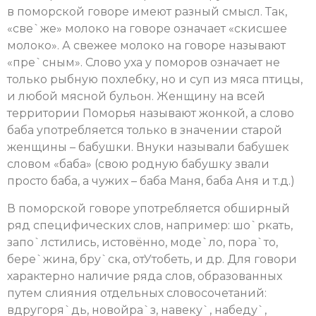
в поморской говоре имеют разный смысл. Так,
«све`же» молоко на говоре означает «скисшее
молоко». А свежее молоко на говоре называют
«пре`сным». Слово уха у поморов означает не
только рыбную похлебку, но и суп из мяса птицы,
и любой мясной бульон. Женщину на всей
территории Поморья называют жонкой, а слово
баба употребляется только в значении старой
женщины – бабушки. Внуки называли бабушек
словом «баба» (свою родную бабушку звали
просто баба, а чужих – баба Маня, баба Аня и т.д.)
В поморской говоре употребляется обширный
ряд специфических слов, например: шо`ркать,
запо`лстились, истовённо, моде`ло, пора`то,
бере`жина, бру`ска, отУтобеть, и др. Для говори
характерно наличие ряда слов, образованных
путем слияния отдельных словосочетаний:
вдругоря`дь, новойра`з, навеку`, набеду`,