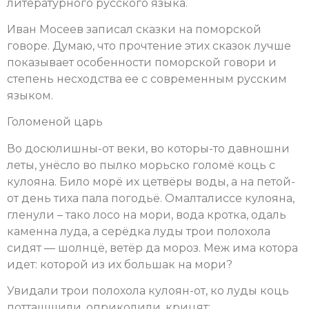
литературного русского языка.
Иван Мосеев записал сказки на поморской
говоре. Думаю, что прочтение этих сказок лучше
показывает особенности поморской говори и
степень несходства ее с современным русским
языком.
Голоменой царь
Во досюлишны-от веки, во которы-то давношни
леты, унёсло во пылко морьско голомё коць с
кулояна. Било морё их цетвёры воды, а на петой-
от день тиха пала погодьё. Омалталиссе кулояна,
гленули – тако лосо на мори, вода кротка, одаль
каменна луда, а серёдка луды трои полохола
сидят — шолнцё, ветёр да мороз. Меж има котора
идет: которой из их большак на мори?
Увидали трои полохола кулоян-от, ко луды коць
потташшили, оприколили, крицят: