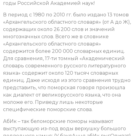
годы Российской Академией наук!
В период с 1980 по 2010 гг. было издано 13 томов
«Архангельского областного словаря» (от А до Ж),
содержащих около 26 200 слов и значений
многозначных слов. Всего же в словнике
«Архангельского областного словаря»
содержится более 200 000 словарных единиц.
Для сравнения, 17-ти томный «Академический
словарь современного русского литературного
языка» содержит около 120 тысяч словарных
единиц. Даже исходя из этого сравнения трудно
представить, что поморская говоря произошла
как диалект от великорусского языка, что она
моложе его. Приведу лишь некоторые
специфические поморские слова.
АбИк – так беломорские поморы называют
выступающую из-под воды верхушку большого
подводного камня: (У баклАнця абИк выгОливат).