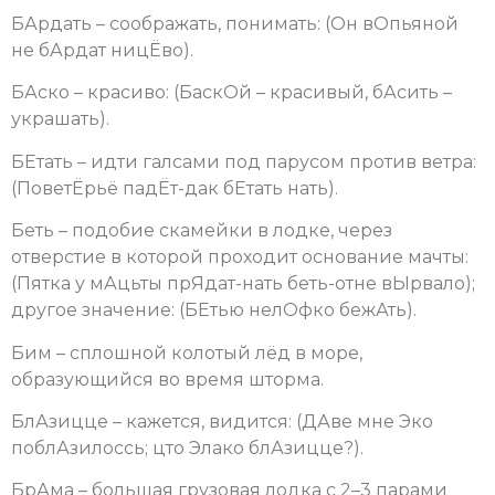
БАрдать – соображать, понимать: (Он вОпьяной
не бАрдат ницЁво).
БАско – красиво: (БаскОй – красивый, бАсить –
украшать).
БЕтать – идти галсами под парусом против ветра:
(ПоветЁрьё падЁт-дак бЕтать нать).
Беть – подобие скамейки в лодке, через
отверстие в которой проходит основание мачты:
(Пятка у мАцьты прЯдат-нать беть-отне вЫрвало);
другое значение: (БЕтью нелОфко бежАть).
Бим – сплошной колотый лёд в море,
образующийся во время шторма.
БлАзицце – кажется, видится: (ДАве мне Эко
поблАзилоссь; цто Элако блАзицце?).
БрАма – большая грузовая лодка с 2–3 парами