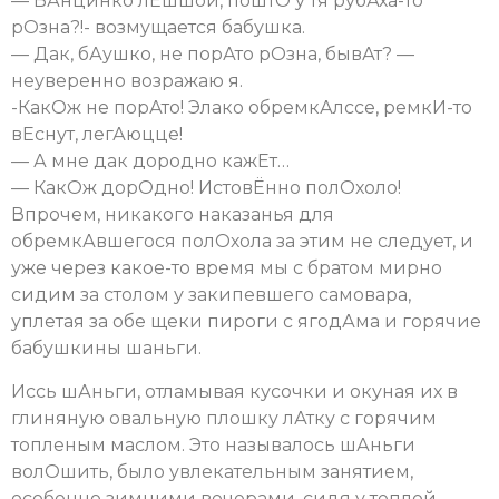
— ВАнцинко лЕшшой, поштО у тя рубАха-то
рОзна?!- возмущается бабушка.
— Дак, бАушко, не порАто рОзна, бывАт? —
неуверенно возражаю я.
-КакОж не порАто! Элако обремкАлссе, ремкИ-то
вЕснут, легАюцце!
— А мне дак дородно кажЕт…
— КакОж дорОдно! ИстовЁнно полОхоло!
Впрочем, никакого наказанья для
обремкАвшегося полОхола за этим не следует, и
уже через какое-то время мы с братом мирно
сидим за столом у закипевшего самовара,
уплетая за обе щеки пироги с ягодАма и горячие
бабушкины шаньги.
Иссь шАньги, отламывая кусочки и окуная их в
глиняную овальную плошку лАтку с горячим
топленым маслом. Это называлось шАньги
волОшить, было увлекательным занятием,
особенно зимними вечерами, сидя у теплой