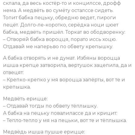
склала, да весь костёр-то и концилссе, дрофф
нема. А медвёть во сумёту осталссе сидеть.
Топит бабка пецьку, обредню ведет, пироги
пецёт. Долго-ле-коротко, серёдка ноци цюет
бабка, медвёть пришёл. Торкат во ободворенку:
– Отворяй бабка вороцця, порато иссь хоцю.
Отдавай ме наперьво по обвету крепышку.
А бабка отворять и не думат. Избяны вороцца
ишша крепце затворила, вертушок зацепила, да и
отвецят:
– Крепко-крепко у мя вороцца запёрты, вот те и
крепышка.
Медвёть ерицце:
– Отдавай тогды по обвету тёплышку.
А бабка на пецьку повалилассе да и крицит:
– Тепло-тепло у мя на пецьки, вот те и тёплышка.
Медвёдь ишша пушше ерицце: