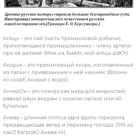
АгАць – это пай (часть промысловой добычи),
причитающаяся промышленнику – члену артели
при ее дележе: (Мне-ка, бывАт, мой агАць даЮт).
Акорьё – это примитивный якорь, изготовленный
из палки с привязанным к ней камнем: (ВЫзни-
ко скорЕ Акорьё с водЫ).
АнкерОк – это поморская мера для жидкостей,
равная двум вёдрам с осьмою частию или 40
бутылкам.
Анёва – длинная полоса зари вдоль горизонта,
предвещающая ветер и перемену погоды: (ГлЯ-ко
какО багровО Анёва-то).