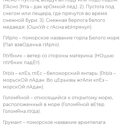
(ГАсно Этта – дак хрОмкой лёд). 2). Пустота под
снегом или пещера, где прячутся во время
снежной бури. 3). Снежная берлога белого
медведя: (ОшкУй с гАсна вЫпрянул).
ГИрло – поморское название горла Белого моря:
(Пал взвОденьв гИрло).
ГлУбник – ветер со стороны материка: (НОцью
глУбник падЁт).
ГлЫз – клЁз, глЁс – беломорский янтарь: (ГлЫз –
морьскОй лАдан. Во цЕрьквы жгАли клЁз –
морскОй лАдан).
ГоломЯной – относящийся к открытому морю,
расположенный в море (ГоломЯной вЕтёр.
ГоломЯна лУда).
Грумант – поморское название архипелага