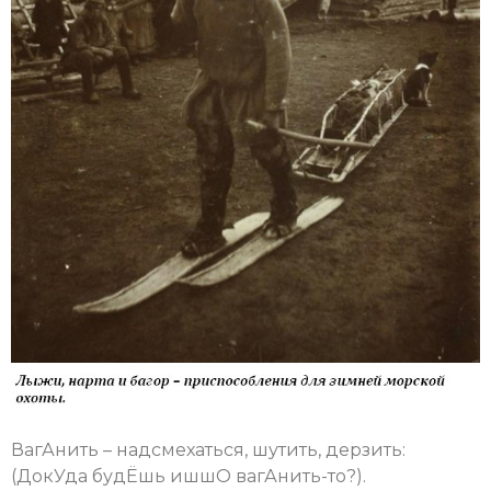
ВагАнить – надсмехаться, шутить, дерзить:
(ДокУда будЁшь ишшО вагАнить-то?).