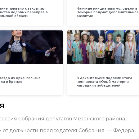
ение привело к закрытию
Научные инициативы молодежи в
нства ледовых переправ в
Поморье получат дополнительное
ельской области
развитие
везда из Архангельска
В Архангельске подвели итоги
ила в Кремле
чемпионата «Юный мастер» и
наградили победителей
я
ессия Собрания депутатов Мезенского района.
ь от должности председателя Собрания — Федора