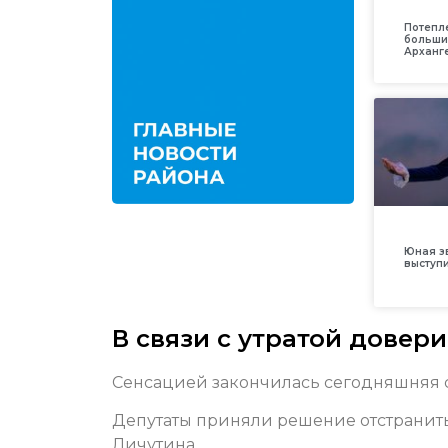
Потепл
больши
Арханг
Юная з
выступ
В связи с утратой довери
Сенсацией закончилась сегодняшняя с
Депутаты приняли решение отстранит
Личутина.