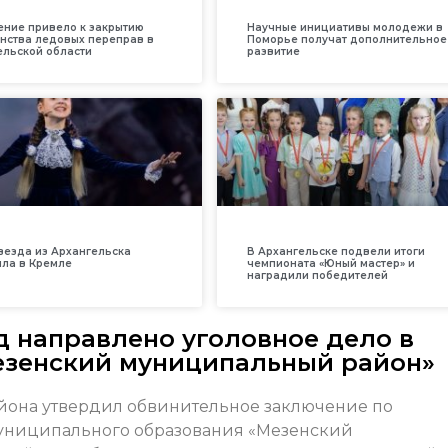
ение привело к закрытию
Научные инициативы молодежи в
нства ледовых переправ в
Поморье получат дополнительное
ельской области
развитие
везда из Архангельска
В Архангельске подвели итоги
ила в Кремле
чемпионата «Юный мастер» и
наградили победителей
д направлено уголовное дело в
езенский муниципальный район»
йона утвердил обвинительное заключение по
муниципального образования «Мезенский