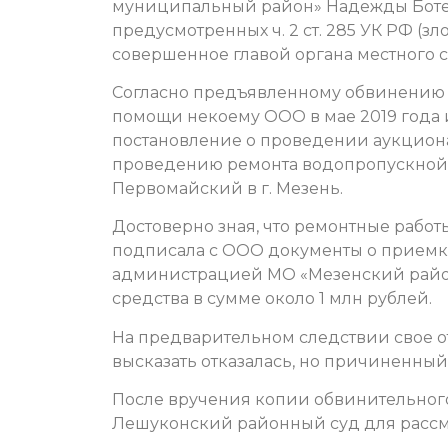
муниципальный район» Надежды Ботев
предусмотренных ч. 2 ст. 285 УК РФ 
совершенное главой органа местного са
Согласно предъявленному обвинению 
помощи некоему ООО в мае 2019 года
постановление о проведении аукциона
проведению ремонта водопропускной 
Первомайский в г. Мезень.
Достоверно зная, что ремонтные рабо
подписала с ООО документы о приемке
администрацией МО «Мезенский райо
средства в сумме около 1 млн рублей.
На предварительном следствии свое 
высказать отказалась, но причиненны
После вручения копии обвинительного
Лешуконский районный суд для рассм