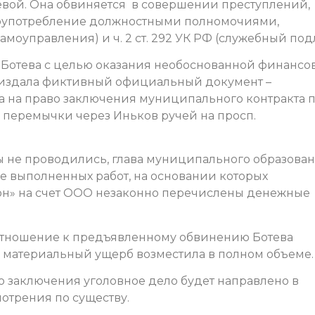
ой. Она обвиняется в совершении преступлений,
(злоупотребление должностными полномочиями,
моуправления) и ч. 2 ст. 292 УК РФ (служебный подл
Ботева с целью оказания необоснованной финансо
 издала фиктивный официальный документ –
 на право заключения муниципального контракта 
перемычки через Иньков ручей на просп.
ты не проводились, глава муниципального образова
 выполненных работ, на основании которых
н» на счет ООО незаконно перечислены денежные
отношение к предъявленному обвинению Ботева
й материальный ущерб возместила в полном объеме.
 заключения уголовное дело будет направлено в
отрения по существу.