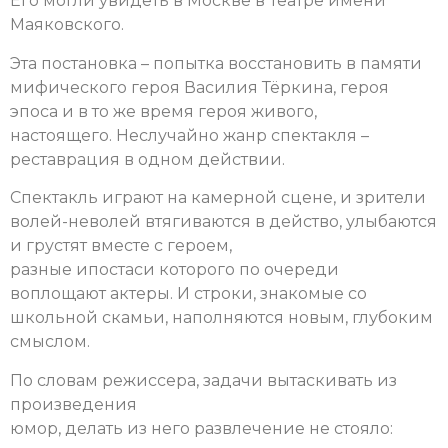
Его могли увидеть в Москве в Театре имени
Маяковского.
Эта постановка – попытка восстановить в памяти
мифического героя Василия Тёркина, героя
эпоса и в то же время героя живого,
настоящего. Неслучайно жанр спектакля –
реставрация в одном действии.
Спектакль играют на камерной сцене, и зрители
волей-неволей втягиваются в действо, улыбаются
и грустят вместе с героем,
разные ипостаси которого по очереди
воплощают актеры. И строки, знакомые со
школьной скамьи, наполняются новым, глубоким
смыслом.
По словам режиссера, задачи вытаскивать из
произведения
юмор, делать из него развлечение не стояло: