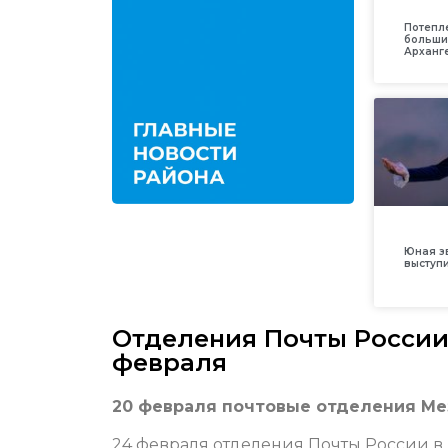
Потепл
больши
Арханг
Юная з
выступ
Отделения Почты России 
февраля
20 февраля почтовые отделения Мез
24 февраля отделения Почты России в 