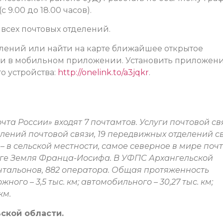
 9.00 до 18.00 часов).
всех почтовых отделений.
елений или найти на карте ближайшее открытое
или в мобильном приложении. Установить приложен
о устройства:
http://onelink.to/a3jqkr
та России» входят 7 почтамтов. Услуги почтовой св
ений почтовой связи, 19 передвижных отделений св
 – в сельской местности, самое северное в мире поч
аге Земля Франца-Иосифа. В УФПС Архангельской
почтальонов, 882 оператора. Общая протяженность
ного – 3,5 тыс. км; автомобильного – 30,27 тыс. км;
км.
ской области.