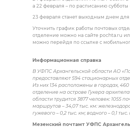
а 22 февраля – по расписанию субботы (с
23 февраля станет выходным днем для 
Уточнить график работы почтовых отд
отделение можно на сайте pochta.ru 
можно перейдя по ссылке с мобильног
Информационная справка
В УФПС Архангельской области АО «Поч
предоставляют 594 стационарных отдел
Из них 134 расположены в городах, 460
отделение на острове Гукера архипел
области трудится 3877 человек: 1055 
маршрутов – 34,07 тыс. км: железнодорож
гужевого – 0,2 тыс. км; водного – 0,1 тыс. 
Мезенский почтамт УФПС Архангель