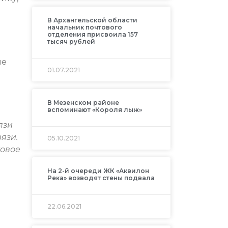
В Архангельской области
начальник почтового
отделения присвоила 157
тысяч рублей
ие
01.07.2021
.
В Мезенском районе
вспоминают «Короля лыж»
язи
язи.
05.10.2021
товое
На 2-й очереди ЖК «Аквилон
Река» возводят стены подвала
22.06.2021