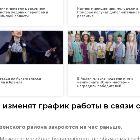
ение привело к закрытию
Научные инициативы молодежи в
нства ледовых переправ в
Поморье получат дополнительное
ельской области
развитие
везда из Архангельска
В Архангельске подвели итоги
ила в Кремле
чемпионата «Юный мастер» и
наградили победителей
изменят график работы в связи с
енского района закроются на час раньше.
Мезенском районе будут работать по обычному граф