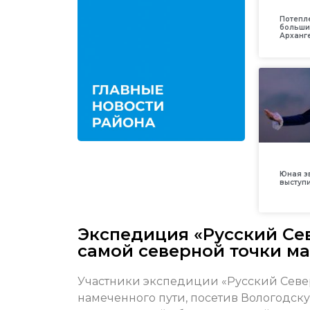
Потепл
больши
Арханг
Юная з
выступ
Экспедиция «Русский Сев
самой северной точки м
Участники экспедиции «Русский Север
намеченного пути, посетив Вологодск