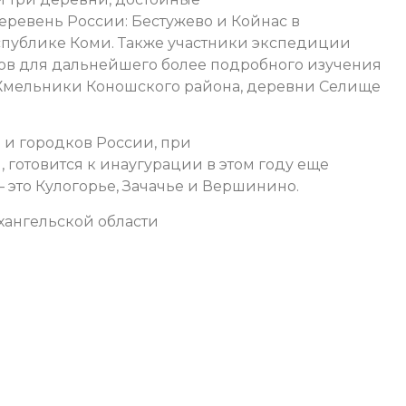
еревень России: Бестужево и Койнас в
еспублике Коми. Также участники экспедиции
ов для дальнейшего более подробного изучения
 Хмельники Коношского района, деревни Селище
и городков России, при
 готовится к инаугурации в этом году еще
– это Кулогорье, Зачачье и Вершинино.
ангельской области