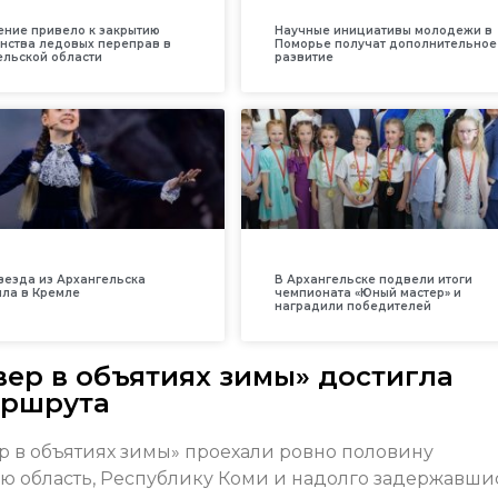
ение привело к закрытию
Научные инициативы молодежи в
нства ледовых переправ в
Поморье получат дополнительное
ельской области
развитие
везда из Архангельска
В Архангельске подвели итоги
ила в Кремле
чемпионата «Юный мастер» и
наградили победителей
ер в объятиях зимы» достигла
аршрута
 в объятиях зимы» проехали ровно половину
ую область, Республику Коми и надолго задержавши