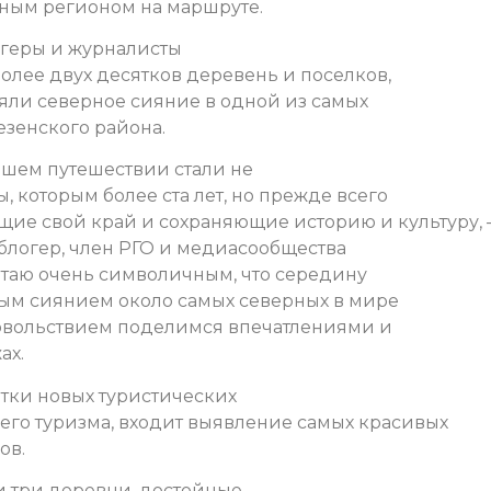
вным регионом на маршруте.
огеры и журналисты
олее двух десятков деревень и поселков,
яли северное сияние в одной из самых
зенского района.
шем путешествии стали не
, которым более ста лет, но прежде всего
ие свой край и сохраняющие историю и культуру, 
блогер, член РГО и медиасообщества
читаю очень символичным, что середину
ым сиянием около самых северных в мире
овольствием поделимся впечатлениями и
ах.
тки новых туристических
го туризма, входит выявление самых красивых
ов.
и три деревни, достойные