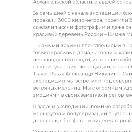
Архангельской области, ставшей осно
За семь дней с начала экспедиции бл
проехали 3000 километров, посетили б
сделали тысячи фотографий и даже сн
красивых деревень России – Кимже Ме
— Самыми яркими впечатлениями в на
только красивые дома, часовни и храмы
неравнодушные люди, искренне любящ
говорит участник экспедиции, тревел-
Travel-Russia Александр Никулин. – С
экспедиции мы встретили под северн
ветряных мельниц. Мы с огромным уд
эмоциями в своих заметках и репортаж
В задачи экспедиции, помимо разрабо
маршрутов и популяризации внутренне
деревень, сбор фото- и видеоматериал
Участники экспедиции особо отметил