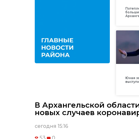
Потепл
больши
Арханг
Юная з
выступ
В Архангельской област
новых случаев коронави
сегодня 15:16
53
0