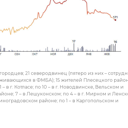
городцев; 21 северодвинец (пятеро из них – сотруд
ивающихся в ФМБА); 15 жителей Плесецкого района
– в г. Котласе; по 10 – в г. Новодвинске, Вельском и
йоне; 7 – в Лешуконском; по 4 – в г. Мирном и Ленс
 Виноградовском районе; по 1 – в Каргопольском и