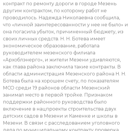
контракт по ремонту дороги в городе Мезень
другим контрактом, по которому работ не
проводилось. Надежда Николаевна сообщила,
что «личной заинтересованности у нее не было» и
она погасила убыток, причиненный бюджету, из
своих личных средств. Н. Н. Ботева имеет
экономическое образование, работала
руководителем мезенского филиала
«Архоблэнерго», и жители Мезени удивляются,
как глава района заключила такие контракты. В
области администрация Мезенского района Н. Н.
Ботева была на хорошем счету, по показателям
МСО среди 19 районов области Мезенский
занимал место в первой тройке. Признаком
поддержки районного руководства было
включение в нацпроекты строительства двух
детских садов в Мезени и Каменке и школы в
Мезени. В связи с расследованием уголовного
дела по муниципальному контракту проверка