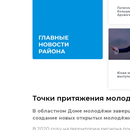
Потепл
больши
Арханг
Юная з
выступ
Точки притяжения моло
В областном Доме молодёжи заверш
создание новых открытых молодёжн
В 2020 году на территории региона по