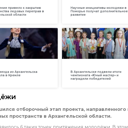
ение привело к закрытию
Научные инициативы молодежи в
нства ледовых переправ в
Поморье получат дополнительное
ельской области
развитие
везда из Архангельска
В Архангельске подвели итоги
ила в Кремле
чемпионата «Юный мастер» и
наградили победителей
дёжи
ился отборочный этап проекта, направленного 
ых пространств в Архангельской области.
явилось 6 таких точек притяжения молодёжи. В этом