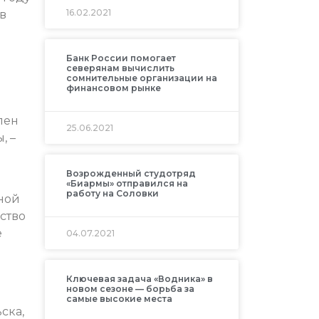
16.02.2021
в
Банк России помогает
северянам вычислить
сомнительные организации на
финансовом рынке
лен
25.06.2021
, –
Возрожденный студотряд
«Биармы» отправился на
работу на Соловки
ьной
ство
е
04.07.2021
Ключевая задача «Водника» в
новом сезоне — борьба за
самые высокие места
ска,