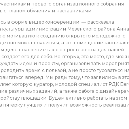
 участниками первого организационного собрания
ь с планом обучения и наставниками.
ись в форме видеоконференции, — рассказала
а культуры администрации Мезенского района Анна
вою мотивацию к созданию открытого молодёжного
где оно может появиться, а это помещение танцевал
ом деле появление такого пространства для нашей
оздаёт его для себя. Во-вторых, это место, где мож
бсуждать идеи и проекты, организовывать мероприят
оводить время с пользой, а не просто тусоваться н
двигаться вперёд. Мы рады тому, что заявились в эт
вляет которую куратор, молодой специалист РДК Ев
ие различных заданий, а также работа с дизайнера
ройству площадки. Будем активно работать на этом
л в пятёрку лучших и получил возможность реализаци