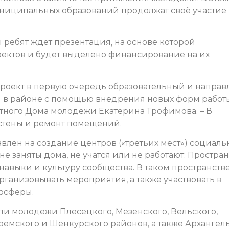
муниципальных образований продолжат своё участие 
ребят ждёт презентация, на основе которой
оектов и будет выделено финансирование на их
роект в первую очередь образовательный и направ
в районе с помощью внедрения новых форм работы
стного Дома молодёжи Екатерина Трофимова. – В
стены и ремонт помещений.
влен на создание центров («третьих мест») социал
е заняты дома, не учатся или не работают. Простран
навыки и культуру сообщества. В таком пространств
ганизовывать мероприятия, а также участвовать в
осферы.
и молодежи Плесецкого, Мезенского, Вельского,
оемского и Шенкурского районов, а также Архангель