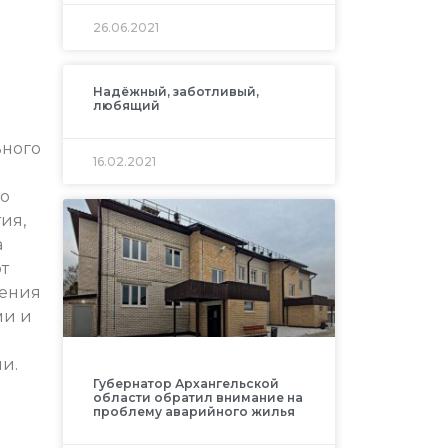
26.06.2021
Надёжный, заботливый,
любящий
ьного
16.02.2021
но
ия,
а
от
гения
ми и
и.
Губернатор Архангельской
области обратил внимание на
проблему аварийного жилья