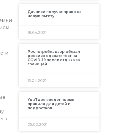
Дачники получат право на
новую льготу
семьи
нием
19.04.2021
Роспотребнадзор обязал
сти
россиян сдавать тест на
COVID-19 после отдыха за
границей
15.04.2021
ые
YouTube введет новые
правила для детей и
подростков
лу
ь к
25.02.2021