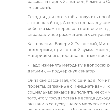
рассказал первый зампред Комитета 
Рязанский.
Сегодня для того, чтобы получить посо
за прошлый год. А ведь год назад у с
ребенка мама перестала приносить в до
справедливее рассматривать ситуаци
Как пояснил Валерий Рязанский, Мин
поддержки, при которой сумма может
материального достатка не ниже прож
«Надо изменять методику в вопросах 
детьми», — подчеркнул сенатор.
Он также рассказал, что сейчас в Ком
проекты, связанные с инициативами, 
социальных заказов выполнять неком
того, что у государства не всегда дох
оказанию соцуслуг некоммерческие о
волонтерские силы. Мы проводим серь