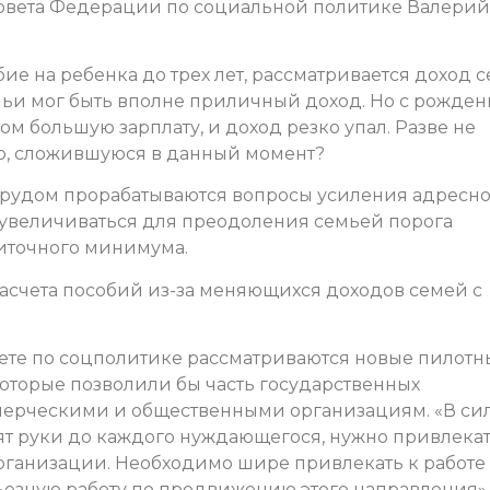
Совета Федерации по социальной политике Валерий
бие на ребенка до трех лет, рассматривается доход 
емьи мог быть вполне приличный доход. Но с рожде
м большую зарплату, и доход резко упал. Разве не
ю, сложившуюся в данный момент?
трудом прорабатываются вопросы усиления адресно
 увеличиваться для преодоления семьей порога
иточного минимума.
расчета пособий из-за меняющихся доходов семей с
итете по соцполитике рассматриваются новые пилотн
которые позволили бы часть государственных
мерческими и общественными организациям. «В си
одят руки до каждого нуждающегося, нужно привлекат
рганизации. Необходимо шире привлекать к работе
езную работу по продвижению этого направления».