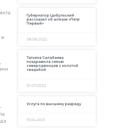
оекта
Губернатор Цыбульский
рассказал об алмазе «Петр
Первый»
 в
08.06.2022
Татьяна Салабаева
поздравила семью
,
северодвинцев с золотой
ками
свадьбой
10.07.2022
г
Услуга по высшему разряду
–
На
13.04.2021
юда