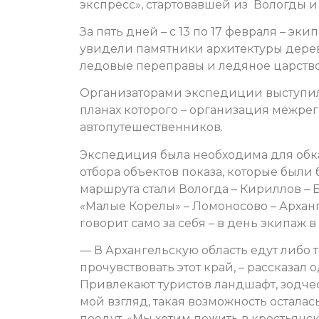
экспресс», стартовавшей из Вологды 
За пять дней – с 13 по 17 февраля – э
увидели памятники архитектуры дерев
ледовые переправы и ледяное царство
Организаторами экспедиции выступил 
планах которого – организация межрег
автопутешественников.
Экспедиция была необходима для обка
отбора объектов показа, которые был
маршрута стали Вологда – Кириллов – Б
«Малые Корелы» – Ломоносово – Архан
говорит само за себя – в день экипаж 
— В Архангельскую область едут либо те
прочувствовать этот край, – рассказал
Привлекают туристов ландшафт, зодчест
мой взгляд, такая возможность осталас
поедут. «Мы хотим пожить в крестьянск