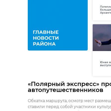
Потепл
больши
Арханг
Юная з
выступ
«Полярный экспресс» пр
автопутешественников
Обкатка маршрута, осмотр мест размещ
ставили перед собой участники куль