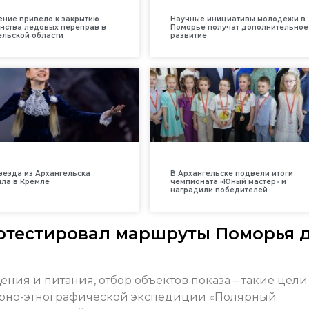
ение привело к закрытию
Научные инициативы молодежи в
нства ледовых переправ в
Поморье получат дополнительное
ельской области
развитие
везда из Архангельска
В Архангельске подвели итоги
ила в Кремле
чемпионата «Юный мастер» и
наградили победителей
отестировал маршруты Поморья 
ения и питания, отбор объектов показа – такие цели
турно-этнографической экспедиции «Полярный