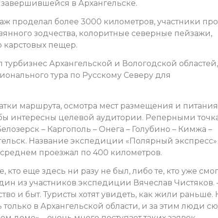
и завершившейся в Архангельске.
кипаж проделал более 3000 километров, участники пр
янного зодчества, колоритные северные пейзажи,
 карстовых пещер.
турбизнес Архангельской и Вологодской областей,
ионального тура по Русскому Северу для
тки маршрута, осмотра мест размещения и питания
и бы интересны целевой аудитории. Реперными точ
елозерск – Каргополь – Онега – Голубино – Кимжа –
гельск. Название экспедиции «Полярный экспресс»
в среднем проезжал по 400 километров.
, кто еще здесь ни разу не был, либо те, кто уже смо
 один из участников экспедиции Вячеслав Чистяков. 
во и быт. Туристы хотят увидеть, как жили раньше. 
ь только в Архангельской области, и за этим люди с
ом доме» – очень много поступает таких заявок.