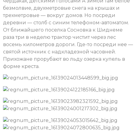
чердаках, детскими голосами А зимой там белое
безмолвие, двухметровые снега на крышах и
трехметровые — вокруг домов. Но посреди
деревни — столб с синим телефоном-автоматом.
От ближайшего поселка Сосновка к Шиднеме
раза три в неделю трактор чистит через лес
восемь километров дороги. Где-то посреди нее —
святой источник с надкладезной часовней.
Прихожане прорубают во льду озерка купель в
форме креста.