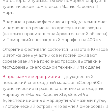
мотоспорта и туризма «Snow Поморье» стартует в
туристическом комплексе «Малые Карелы» 11
марта.
Впервые в рамках фестиваля пройдут чемпионат
и первенство региона по кроссу на снегоходах
(на призы правительства Архангельской области)
и Поморский снегоходный марафон на 400 км.
Открытие фестиваля состоится 13 марта в 10 часов.
В этот же день участников и гостей ожидают
соревнования на гоночных трассах, выставки и
тест-драйвы снегоходной техники и так далее.
В программе мероприятия
– д
вухдневный
поморский снегоходный марафон «Север 400»,
т
уристические и развлекательные снегоходные
маршруты «Малые Карелы XL», «SnowPro
1», экспедиционные маршруты «Алмазный путь»,
«Исторический остров», «По земле Ломоносова», а