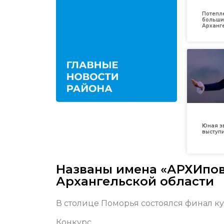
Потепл
больши
Арханг
Юная з
выступ
Названы имена «АРХИпов
Архангельской области
В столице Поморья состоялся финал ку
Конкурс