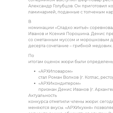
Александр Голубцов. Он приготовил ко
ламинарией, поданные с толченым кар
В
номинации «Сладко житьё» соревновал
Иванов и Ксения Порошина. Денис пр
со сметанным муссом и морошковым д
десерта сочетание – грибной медовик.
По
итогам оценок жюри были определены
«АРХИповаром»
стал Роман Волков (г. Котлас, рест
«АРХИкондитером»
признан Денис Иванов (г. Арханге
Актуальность
конкурса отметили члены жюри: сегод
меняются вкусы. «АРХИкухня» позволяет