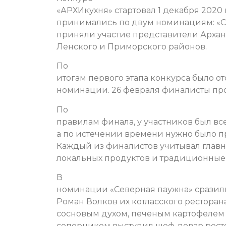
«АРХИкухня» стартовал 1 декабря 2020
принимались по двум номинациям: «Се
приняли участие представители Арханг
Ленского и Приморского районов.
По
итогам первого этапа конкурса было о
номинации. 26 февраля финалисты пр
По
правилам финала, у участников был вс
а по истечении времени нужно было п
Каждый из финалистов учитывал глав
локальных продуктов и традиционные 
В
номинации «Северная паужна» сразили
Роман Волков их котласского ресторан
сосновым духом, печеным картофелем 
соперником выступил шеф-повар рест