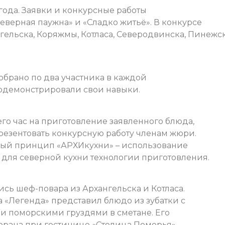
 года. Заявки и конкурсные работы
верная паужна» и «Сладко житьё». В конкурсе
ельска, Коряжмы, Котласа, Северодвинска, Пинежск
тобрано по два участника в каждой
одемонстрировали свои навыки.
его час на приготовление заявленного блюда,
резентовать конкурсную работу членам жюри.
ный принцип «АРХИкухни» – использование
для северной кухни технологии приготовления.
сь шеф-повара из Архангельска и Котласа.
а «Легенда» представил блюдо из зубатки с
и поморскими груздями в сметане. Его
орана при гостинице «Столица Поморья»