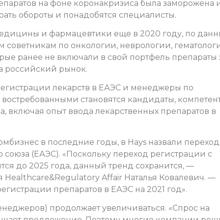
епаратов на фоне коронакризиса была заморожена 
ирать обороты и понадобятся специалисты.
медицины и фармацевтики еще в 2020 году, по дан
 советникам по онкологии, неврологии, гематолог
рые ранее не включали в свой портфель препараты 
а российский рынок.
регистрации лекарств в ЕАЭС и менеджеры по
е востребованными становятся кандидаты, компетен
ва, включая опыт ввода лекарственных препаратов в
бизнес в последние годы, в Hays назвали переход
 союза (ЕАЭС). «Поскольку переход регистрации с
ся до 2025 года, данный тренд сохранится, —
Healthcare&Regulatory Affair Наталья Ковалевич. —
егистрации препаратов в ЕАЭС на 2021 год».
неджеров) продолжает увеличиваться. «Спрос на
ышает предложение. Поэтому многие компании ре