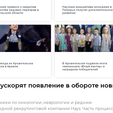
ение привело к закрытию
Научные инициативы молодежи в
нства ледовых переправ в
Поморье получат дополнительное
ельской области
развитие
везда из Архангельска
В Архангельске подвели итоги
ила в Кремле
чемпионата «Юный мастер» и
наградили победителей
ускорят появление в обороте но
ники по онкологии, неврологии и редким
одной рекрутинговой компании Hays. Часть процес