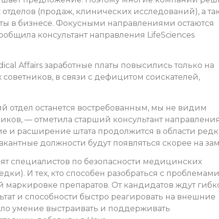
отделов (продаж, клинических исследований), а та
ты в бизнесе. Фокусными направлениями остаются
ообщила консультант направления LifeSciences
cal Affairs заработные платы повысились только на
советников, в связи с дефицитом соискателей,
ий отдел останется востребованным, мы не видим
ков, — отметила старший консультант направления 
ние и расширение штата продолжится в области ред
акантные должности будут появляться скорее на зам
нят специалистов по безопасности медицинских
ки). И тех, кто способен разобраться с проблемами
 маркировке препаратов. От кандидатов ждут гибко
ьтат и способности быстро реагировать на внешние
ало умение выстраивать и поддерживать