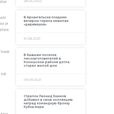
28.04.2022
или
ным
В Архангельске поздним
вечером горела нежилая
ии и
«деревяшка»
этих
10.08.2021
тные
В бывшем поселке
лесозаготовителей в
Коношском районе дотла
сгорел жилой дом
 на
09.09.2021
Стрелок Леонид Екимов
добавил в свою коллекцию
наград командную бронзу
Кубка мира
шили