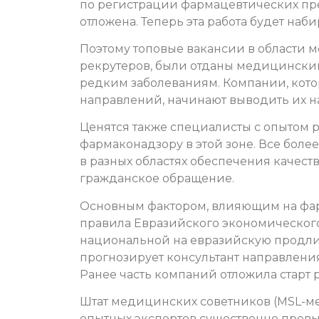
по регистрации фармацевтических пр
отложена. Теперь эта работа будет наб
Поэтому топовые вакансии в области 
рекрутеров, были отданы медицинским
редким заболеваниям. Компании, кото
направлений, начинают выводить их н
Ценятся также специалисты с опытом 
фармаконадзору в этой зоне. Все боле
в разных областях обеспечения качест
гражданское обращение.
Основным фактором, влияющим на фарм
правила Евразийского экономического
национальной на евразийскую продлит
прогнозирует консультант направления 
Ранее часть компаний отложила старт р
Штат медицинских советников (MSL-ме
опытных экспертов существенно прев