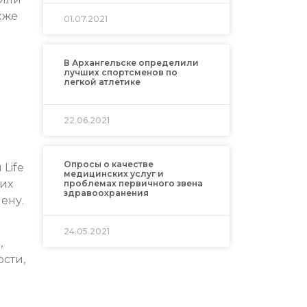
кже
01.07.2021
В Архангельске определили
лучших спортсменов по
легкой атлетике
22.06.2021
Опросы о качестве
Life
медицинских услуг и
ких
проблемах первичного звена
здравоохранения
ену.
24.05.2021
,
сти,