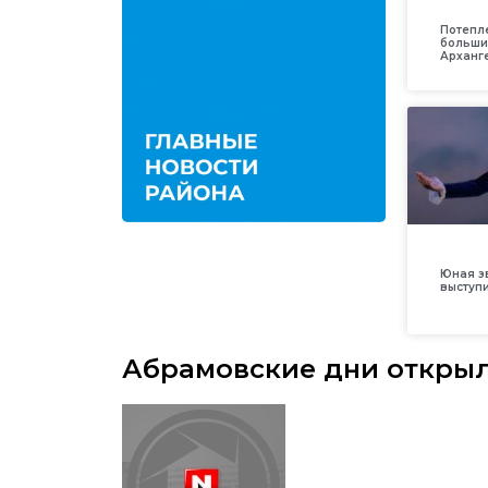
Потепл
больши
Арханг
Юная з
выступ
Абрамовские дни открыл