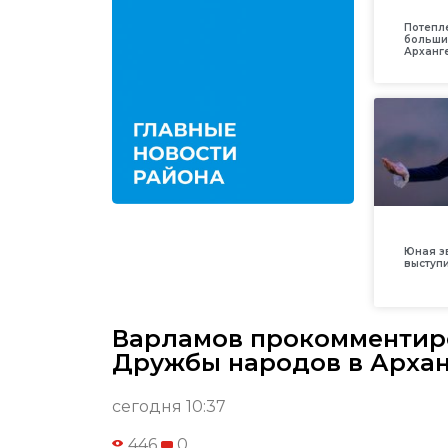
Потепл
больши
Арханг
Юная з
выступ
Варламов прокомментир
Дружбы народов в Архан
сегодня 10:37
446
0