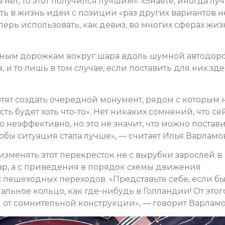
 нет, то этот получился лучшим». «Знаете, иногда лу
ь в жизнь идеи с позиции «раз других вариантов не
еперь использовать, как девиз, во многих сферах жи
тонным дорожкам вокруг шара вдоль шумной автодор
 и то лишь в том случае, если поставить для них зд
отят создать очередной монумент, рядом с которым 
ть будет хоть что-то». Нет никаких сомнений, что се
 неэффективно, но это не значит, что можно постав
обы ситуация стала лучше», — считает Илья Варламов
изменять этот перекресток не с вырубки зарослей в
ар, а с приведения в порядок схемы движения
 пешеходных переходов. «Представьте себе, если бы
льное кольцо, как где-нибудь в Голландии! От этог
 от сомнительной конструкции», — говорит Варламо