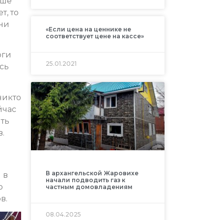
чше
т, то
зни
«Если цена на ценнике не
соответствует цене на кассе»
оги
25.01.2021
есь
никто
йчас
ить
.
В архангельской Жаровихе
 в
начали подводить газ к
о
частным домовладениям
в.
08.04.2025