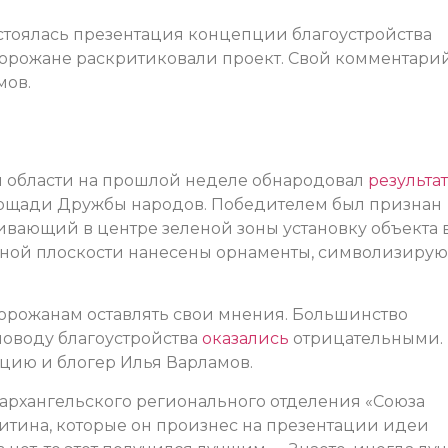
стоялась презентация концепции благоустройства
горожане раскритиковали проект. Свой комментари
мов.
й области на прошлой неделе обнародовал
результа
площади Дружбы народов. Победителем был признан
вающий в центре зеленой зоны установку объекта 
онной плоскости нанесены орнаменты, символизиру
орожанам оставлять свои мнения. Большинство
поводу благоустройства
оказались
отрицательными.
ию и блогер Илья Варламов.
архангельского регионального отделения «Союза
тина, которые он произнес на презентации идеи