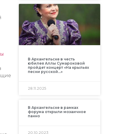
й
ты
В Архангельске в честь
юбилея Аллы Сумароковой
пройдет концерт «На крыльях
в
песни русской…»
ющие
28.11.2025
В Архангельске в рамках
форума открыли мозаичное
панно
20.10.2023