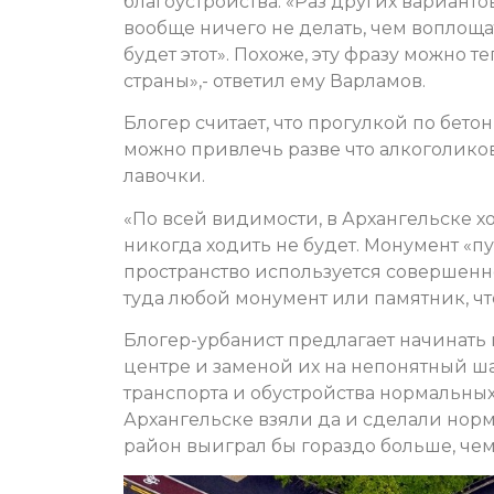
благоустройства: «Раз других вариантов
вообще ничего не делать, чем воплощат
будет этот». Похоже, эту фразу можно т
страны»,- ответил ему Варламов.
Блогер считает, что прогулкой по бе
можно привлечь разве что алкоголиков,
лавочки.
«По всей видимости, в Архангельске х
никогда ходить не будет. Монумент «пус
пространство используется совершенно
туда любой монумент или памятник, чт
Блогер-урбанист предлагает начинать 
центре и заменой их на непонятный ш
транспорта и обустройства нормальных
Архангельске взяли да и сделали норма
район выиграл бы гораздо больше, чем