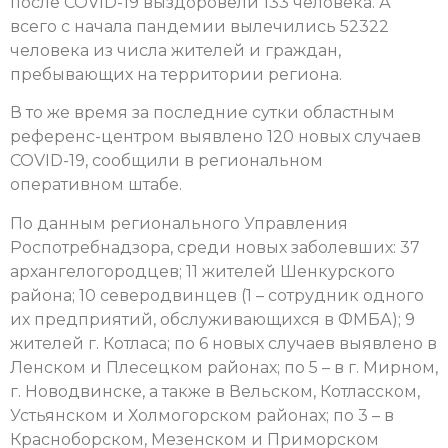
после COVID-19 выздоровели 133 человека. А
всего с начала пандемии вылечились 52322
человека из числа жителей и граждан,
пребывающих на территории региона.
В то же время за последние сутки областным
референс-центром выявлено 120 новых случаев
COVID-19, сообщили в региональном
оперативном штабе.
По данным регионального Управления
Роспотребнадзора, среди новых заболевших: 37
архангелогородцев; 11 жителей Шенкурского
района; 10 северодвинцев (1 – сотрудник одного
их предприятий, обслуживающихся в ФМБА); 9
жителей г. Котласа; по 6 новых случаев выявлено в
Ленском и Плесецком районах; по 5 – в г. Мирном,
г. Новодвинске, а также в Вельском, Котласском,
Устьянском и Холмогорском районах; по 3 – в
Красноборском, Мезенском и Приморском