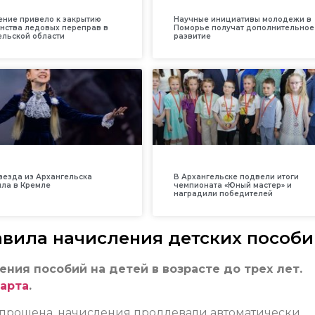
ение привело к закрытию
Научные инициативы молодежи в
нства ледовых переправ в
Поморье получат дополнительное
ельской области
развитие
везда из Архангельска
В Архангельске подвели итоги
ила в Кремле
чемпионата «Юный мастер» и
наградили победителей
авила начисления детских пособ
ния пособий на детей в возрасте до трех лет.
марта
.
прощена, начисления продлевали автоматически.