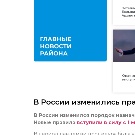
Потепл
больши
Арханг
Юная з
выступ
В России изменились пр
В России изменился порядок назначе
Новые правила
вступили в силу с 1 
В период пандемии процедура была у