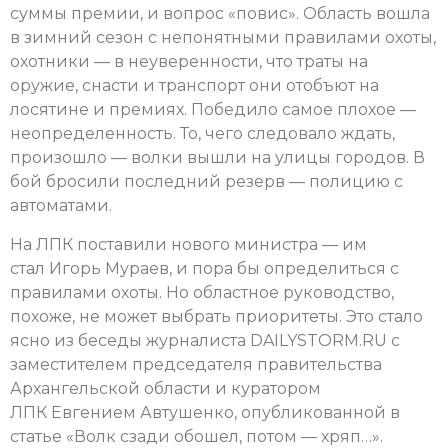
суммы премии, и вопрос «повис». Область вошла
в зимний сезон с непонятными правилами охоты,
охотники — в неуверенности, что траты на
оружие, снасти и транспорт они отобъют на
лосятине и премиях. Победило самое плохое —
неопределенность. То, чего следовало ждать,
произошло — волки вышли на улицы городов. В
бой бросили последний резерв — полицию с
автоматами.
На ЛПК поставили нового министра — им
стал Игорь Мураев, и пора бы определиться с
правилами охоты. Но областное руководство,
похоже, не может выбрать приоритеты. Это стало
ясно из беседы журналиста DAILYSTORM.RU с
заместителем председателя правительства
Архангельской области и куратором
ЛПК Евгением Автушенко, опубликованной в
статье «Волк сзади обошел, потом — хряп…».