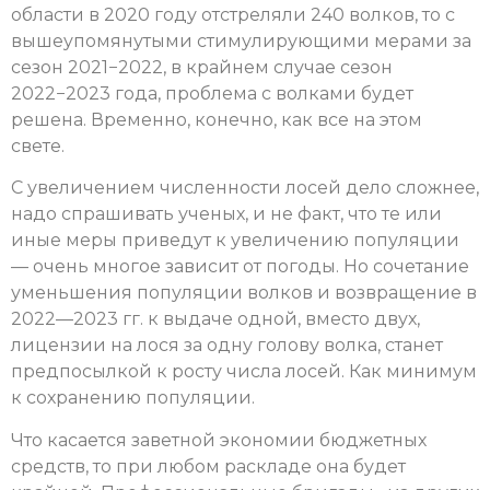
области в 2020 году отстреляли 240 волков, то с
вышеупомянутыми стимулирующими мерами за
сезон 2021−2022, в крайнем случае сезон
2022−2023 года, проблема с волками будет
решена. Временно, конечно, как все на этом
свете.
С увеличением численности лосей дело сложнее,
надо спрашивать ученых, и не факт, что те или
иные меры приведут к увеличению популяции
— очень многое зависит от погоды. Но сочетание
уменьшения популяции волков и возвращение в
2022—2023 гг. к выдаче одной, вместо двух,
лицензии на лося за одну голову волка, станет
предпосылкой к росту числа лосей. Как минимум
к сохранению популяции.
Что касается заветной экономии бюджетных
средств, то при любом раскладе она будет