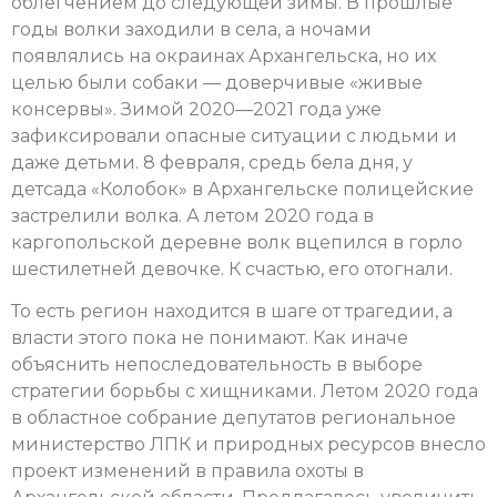
облегчением до следующей зимы. В прошлые
годы волки заходили в села, а ночами
появлялись на окраинах Архангельска, но их
целью были собаки — доверчивые «живые
консервы». Зимой 2020—2021 года уже
зафиксировали опасные ситуации с людьми и
даже детьми. 8 февраля, средь бела дня, у
детсада «Колобок» в Архангельске полицейские
застрелили волка. А летом 2020 года в
каргопольской деревне волк вцепился в горло
шестилетней девочке. К счастью, его отогнали.
То есть регион находится в шаге от трагедии, а
власти этого пока не понимают. Как иначе
объяснить непоследовательность в выборе
стратегии борьбы с хищниками. Летом 2020 года
в областное собрание депутатов региональное
министерство ЛПК и природных ресурсов внесло
проект изменений в правила охоты в