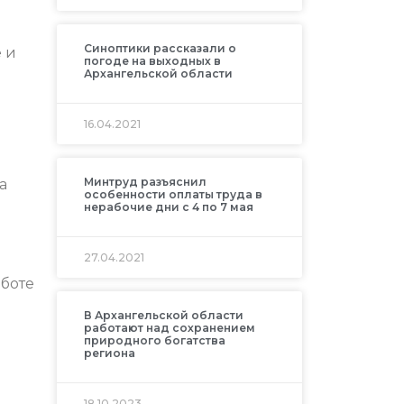
Синоптики рассказали о
 и
погоде на выходных в
Архангельской области
16.04.2021
Минтруд разъяснил
а
особенности оплаты труда в
нерабочие дни с 4 по 7 мая
27.04.2021
аботе
В Архангельской области
работают над сохранением
природного богатства
региона
18.10.2023