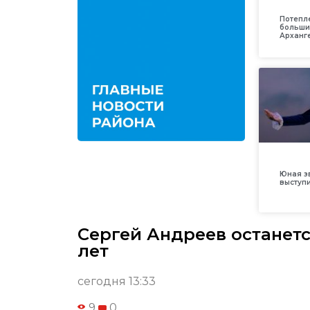
Потепл
больши
Арханг
Юная з
выступ
Сергей Андреев останетс
лет
сегодня 13:33
9
0