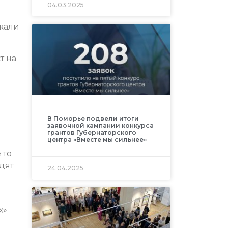
04.03.2025
ржали
т на
В Поморье подвели итоги
заявочной кампании конкурса
грантов Губернаторского
центра «Вместе мы сильнее»
 то
одят
24.04.2025
х»