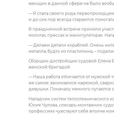
женщин в данной сфере не было вооб
— Я стала своего рода первопроходцем
и до сих пор всегда стараются помогать
В праздничной встрече приняли участ
молотах, прессах и манипуляторах Ната
— Делаем детали кораблей. Очень инт
металла, будто из пластилина, – подели
Сборщик-достройщик судовой Елена Ба
женской бригадой.
— Наша работа отличается от мужской то
же самое: занимаемся нарезкой, сваркой
девушки. Поначалу немного пугаются о
Наладчик систем теплотехнического 
Юлия Чулова, слесарь-монтажник судов
профессиях чувствуют себя вполне ко