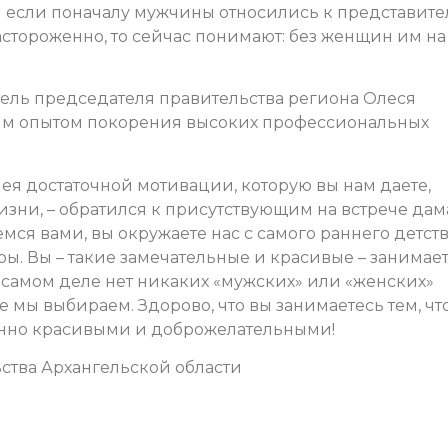
 И если поначалу мужчины относились к представит
стороженно, то сейчас понимают: без женщин им на
тель председателя правительства региона Олеся
оим опытом покорения высоких профессиональных
мея достаточной мотивации, которую вы нам даете,
зни, – обратился к присутствующим на встрече да
ся вами, вы окружаете нас с самого раннего детств
ы. Вы – такие замечательные и красивые – занимае
а самом деле нет никаких «мужских» или «женских»
 мы выбираем. Здорово, что вы занимаетесь тем, чт
менно красивыми и доброжелательными!
ства Архангельской области