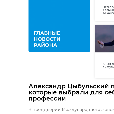
Потепл
больши
Арханг
Юная з
выступ
Александр Цыбульский п
которые выбрали для се
профессии
В преддверии Международного женског