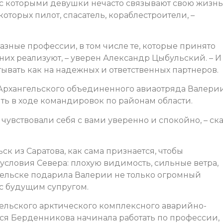
с которыми девушки нечасто связывают свою жизнь
оторых пилот, спасатель, кораблестроители, –
зные профессии, в том числе те, которые принято
них реализуют, – уверен Александр Цыбульский. – И
ывать как на надежных и ответственных партнеров.
о Архангельского объединенного авиаотряда Валери
ть в ходе командировок по районам области.
 чувствовали себя с вами уверенно и спокойно, – ск
ск из Саратова, как сама признается, чтобы
условия Севера: плохую видимость, сильные ветра,
ельске подарила Валерии не только огромный
 с будущим супругом.
гельского арктического комплексного аварийно-
ся Берденникова начинала работать по профессии,