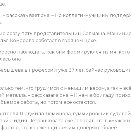
ще.
, – рассказывает она. – Но коллеги-мужчины подде
.
ие сразу пять представительниц Севмаша. Машинис
лья Комарова работает в горячем цехе.
ересно наблюдать, как они формируются из мягкого
лась она.
рышева в профессии уже 37 лет, сейчас руководит
лько тем, что трудимся с меньшим весом, а так – всё
 металла, – рассказала она. – К нам в бригаду прих
бъемов работы, но потом все остаются.
контроля Людмила Тюминова, гуммировщик судовой
ой Лидия Петранкова также говорят, что в «мужски
мфортно, что как женщинам им доверяют более