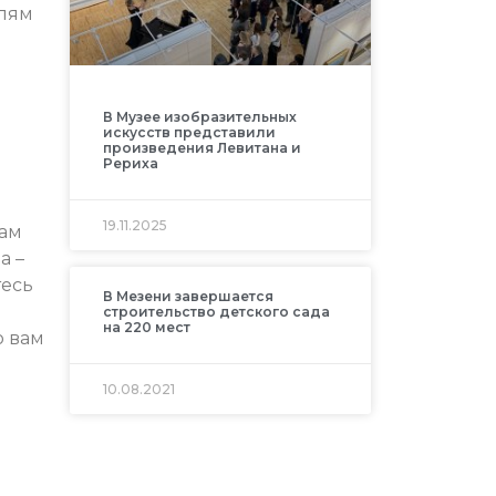
елям
В Музее изобразительных
искусств представили
произведения Левитана и
Рериха
19.11.2025
мам
а –
тесь
В Мезени завершается
строительство детского сада
на 220 мест
о вам
10.08.2021