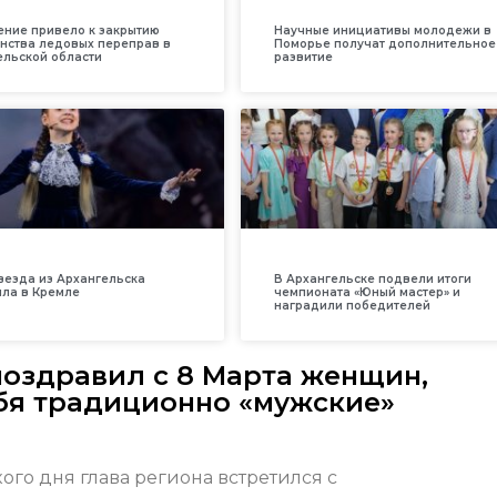
ение привело к закрытию
Научные инициативы молодежи в
нства ледовых переправ в
Поморье получат дополнительное
ельской области
развитие
везда из Архангельска
В Архангельске подвели итоги
ила в Кремле
чемпионата «Юный мастер» и
наградили победителей
оздравил с 8 Марта женщин,
бя традиционно «мужские»
о дня глава региона встретился с