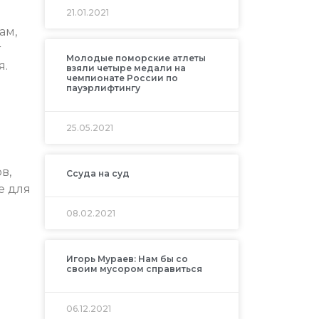
21.01.2021
ам,
т
Молодые поморские атлеты
я.
взяли четыре медали на
чемпионате России по
пауэрлифтингу
25.05.2021
в,
Ссуда на суд
е для
08.02.2021
Игорь Мураев: Нам бы со
своим мусором справиться
06.12.2021