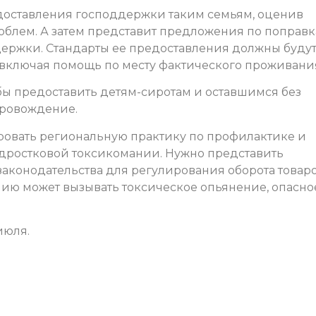
доставления господдержки таким семьям, оценив
блем. А затем представит предложения по поправк
ржки. Стандарты ее предоставления должны буду
 включая помощь по месту фактического проживани
бы предоставить детям-сиротам и оставшимся без
провождение.
ровать региональную практику по профилактике и
ростковой токсикомании. Нужно представить
конодательства для регулирования оборота товаро
нию может вызывать токсическое опьянение, опасно
июля.